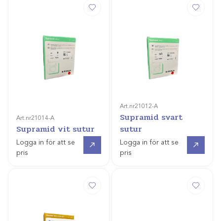
Art.nr
21012-A
Supramid svart
Art.nr
21014-A
Supramid vit sutur
sutur
Gå till
Gå till
Logga in för att se
Logga in för att se
pris
pris