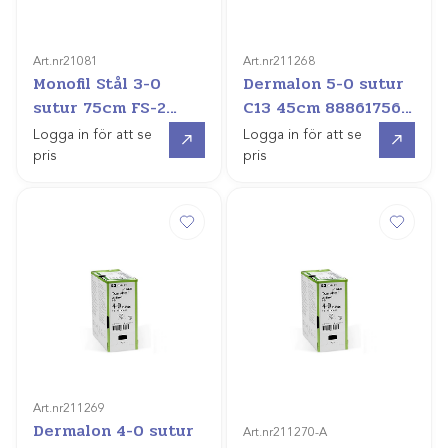
Art.nr
21081
Art.nr
211268
Monofil Stål 3-0
Dermalon 5-0 sutur
sutur 75cm FS-2
C13 45cm 88861756-
F2707/1dz
21 /3dz
Gå till
Gå till
Logga in för att se
Logga in för att se
pris
pris
Art.nr
211269
Dermalon 4-0 sutur
Art.nr
211270-A