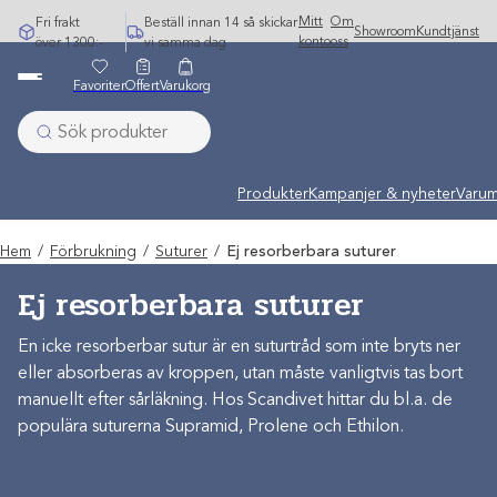
Hoppa
Mitt
Om
Fri frakt
Beställ innan 14 så skickar
Showroom
Kundtjänst
till
konto
oss
över 1300:-
vi samma dag
innehåll
Favoriter
Offert
Varukorg
Produkter
Kampanjer & nyheter
Varum
Hem
/
Förbrukning
/
Suturer
/
Ej resorberbara suturer
Ej resorberbara suturer
En icke resorberbar sutur är en suturtråd som inte bryts ner
eller absorberas av kroppen, utan måste vanligtvis tas bort
manuellt efter sårläkning. Hos Scandivet hittar du bl.a. de
populära suturerna Supramid, Prolene och Ethilon.