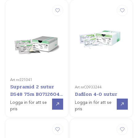
Art.nr
221041
Supramid 2 sutur
Art.nr
C0933244
DS48 75m B0712604
Dafilon 4-0 sutur
/2dz
Gå till
Gå till
Logga in för att se
Logga in för att se
pris
pris