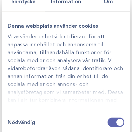
Samtycke
Information
Om
Denna webbplats använder cookies
Vi använder enhetsidentifierare för att
Art.nr
211263
Art.nr
211262
anpassa innehållet och annonserna till
Sofsilk 5-0 sutur C12
Sofsilk 2-0 sutur C13
användarna, tillhandahålla funktioner för
75cm SS-673 /3dz
75cm SS-655 /3dz
sociala medier och analysera vår trafik. Vi
Gå till
Gå till
Logga in för att se
Logga in för att se
vidarebefordrar även sådana identifierare och
pris
pris
annan information från din enhet till de
sociala medier och annons- och
analysföretag som vi samarbetar med. Dessa
kan i sin tur kombinera informationen med
annan information som du har tillhandahållit
Samtyckesval
eller som de har samlat in när du har använt
Nödvändig
deras tjänster.