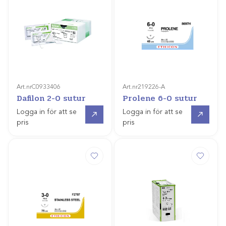
Art.nr
C0933406
Art.nr
219226-A
Dafilon 2-0 sutur
Prolene 6-0 sutur
Gå till
Gå till
Logga in för att se
Logga in för att se
pris
pris