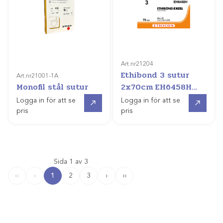
Art.nr
21204
Ethibond 3 sutur
Art.nr
21001-1A
Monofil stål sutur
2x70cm EH6458H
/3dz
Gå till
Gå till
Logga in för att se
Logga in för att se
pris
pris
Sida 1 av 3
1
2
3
›
››
‹‹
‹