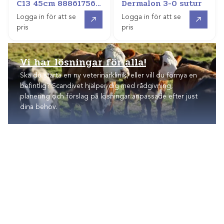
C13 45cm 88861756-
Dermalon 3-0 sutur
31 /3dz
Gå till
Gå till
Logga in för att se
Logga in för att se
pris
pris
Vi har lösningar för
alla!
Ska du starta en ny veterinärklinik, eller vill du förnya en
befintlig? Scandivet hjälper dig med rådgivning,
planering och förslag på lösningar anpassade efter just
dina behov.