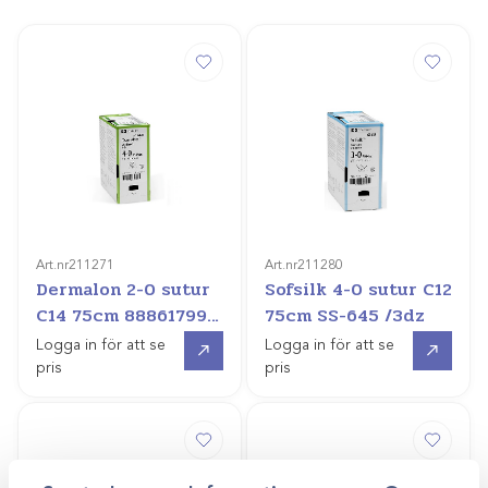
Art.nr
211271
Art.nr
211280
Dermalon 2-0 sutur
Sofsilk 4-0 sutur C12
C14 75cm 88861799-
75cm SS-645 /3dz
51 /3dz
Gå till
Gå till
Logga in för att se
Logga in för att se
pris
pris