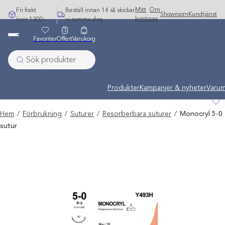
Hoppa
Mitt
Om
Fri frakt
Beställ innan 14 så skickar
Showroom
Kundtjänst
till
konto
oss
över 1300:-
vi samma dag
innehåll
Favoriter
Offert
Varukorg
Undermeny stängd: Varumärken
Produkter
Kampanjer & nyheter
Varum
Hem
/
Förbrukning
/
Suturer
/
Resorberbara suturer
/
Monocryl 5-0
sutur