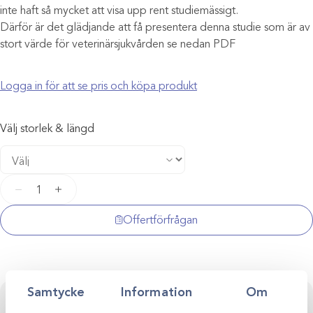
inte haft så mycket att visa upp rent studiemässigt.
Därför är det glädjande att få presentera denna studie som är av
stort värde för veterinärsjukvården se nedan PDF
Logga in för att se pris och köpa produkt
Välj storlek & längd
Monocryl
−
+
5-
0
Offertförfrågan
sutur
mängd
Samtycke
Information
Om
Kontakta oss för personlig rådgivning