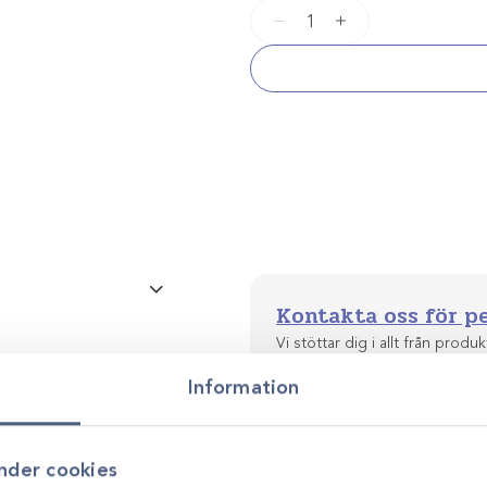
Molar
−
+
Luxator
Gnagare
mängd
Kontakta oss för p
Vi stöttar dig i allt från produkt
utveckling. Genom personlig r
Information
smarta, hållbara lösningar anp
nder cookies