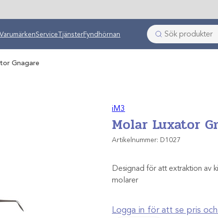
ken
Varumärken
Service
Tjänster
Fyndhörnan
ator Gnagare
iM3
Molar Luxator G
Artikelnummer:
D1027
Designad för att extraktion av
molarer
Logga in för att se pris o