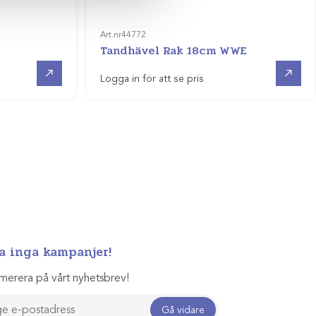
Art.nr
44772
Tandhävel Rak 18cm WWE
Visa produkt
Visa produkt
Logga in för att se pris
a inga kampanjer!
merera på vårt nyhetsbrev!
Gå vidare