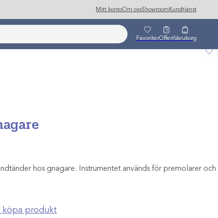
Mitt konto
Om oss
Showroom
Kundtjänst
Favoriter
Offert
Varukorg
nagare
 kindtänder hos gnagare. Instrumentet används för premolarer och
ch köpa produkt