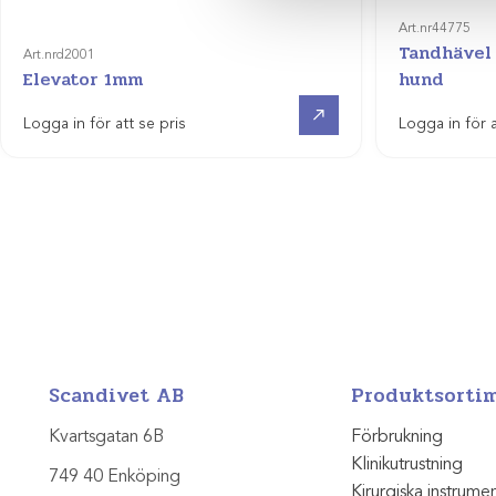
Art.nr
44775
Tandhävel 
Art.nr
d2001
Elevator 1mm
hund
Visa produkt
Logga in för att se pris
Logga in för a
Scandivet AB
Produktsorti
Kvartsgatan 6B
Förbrukning
Klinikutrustning
749 40 Enköping
Kirurgiska instrume