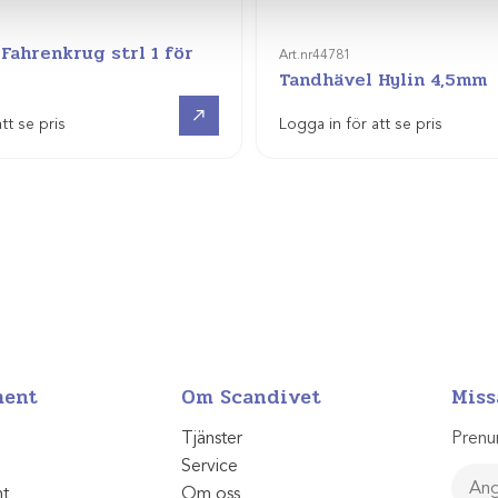
Fahrenkrug strl 1 för
Art.nr
44781
Tandhävel Hylin 4,5mm
Visa produkt
tt se pris
Logga in för att se pris
ment
Om Scandivet
Miss
Tjänster
Prenu
Service
nt
Om oss