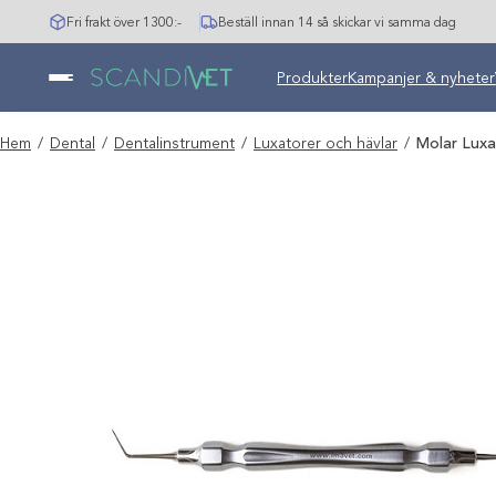
Hoppa
Fri frakt över 1300:-
Beställ innan 14 så skickar vi samma dag
till
innehåll
Undermeny stängd: Varumär
Produkter
Kampanjer & nyheter
Hem
/
Dental
/
Dentalinstrument
/
Luxatorer och hävlar
/
Molar Lux