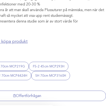
n infektioner med 20-30 %
år att man skall använda Plussuturer på människa, men när det
e haft så mycket att visa upp rent studiemässigt.
presentera denna studie som är av stort värde för
ch köpa produkt
1 70cm MCP219G
FS-2 45cm MCP293H
2 70cm MCP4424H
SH 70cm MCP3160H
Offertförfrågan