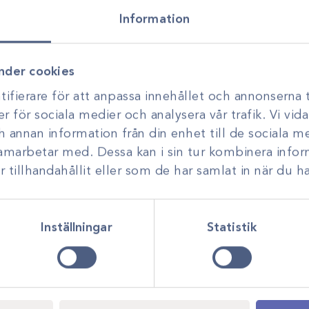
mängd
Information
Kontakta oss för p
nder cookies
Vi stöttar dig i allt från produkt
P293H, FS-2 70cm
utveckling. Genom personlig r
ifierare för att anpassa innehållet och annonserna t
smarta, hållbara lösningar anp
er för sociala medier och analysera vår trafik. Vi vi
ohnsons verksamhet
ch annan information från din enhet till de sociala 
om området och
Monocryl Plus
samarbetar med. Dessa kan i sin tur kombinera inf
3-0
tillhandahållit eller som de har samlat in när du ha
Inställningar
Statistik