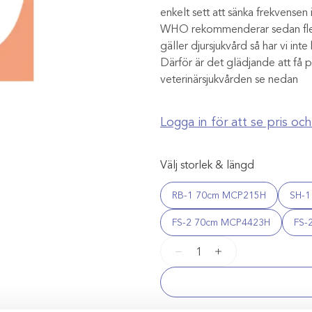
enkelt sett att sänka frekvense
WHO rekommenderar sedan flera 
gäller djursjukvård så har vi int
Därför är det glädjande att få 
veterinärsjukvården se nedan
Logga in för att se pris o
Välj storlek & längd
RB-1 70cm MCP215H
SH-
FS-2 70cm MCP4423H
FS-
Monocryl
−
+
Plus
3-
0
sutur