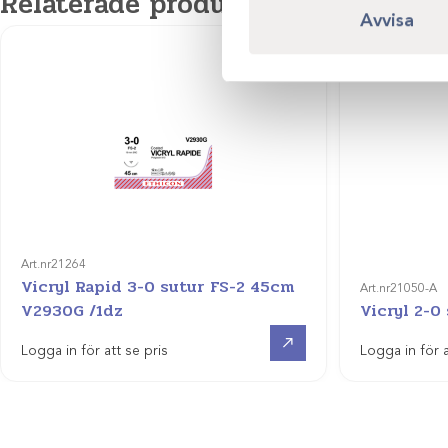
Relaterade produkter
Avvisa
Art.nr
21264
Vicryl Rapid 3-0 sutur FS-2 45cm
Art.nr
21050-A
V2930G /1dz
Vicryl 2-0
Visa produkt
Logga in för att se pris
Logga in för a