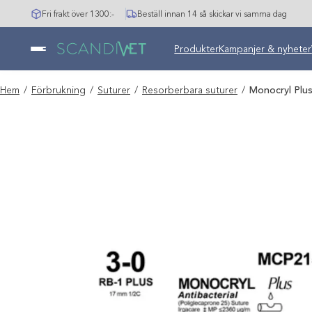
Hoppa
Fri frakt över 1300:-
Beställ innan 14 så skickar vi samma dag
till
innehåll
Undermeny stängd: Varumär
Produkter
Kampanjer & nyheter
Hem
/
Förbrukning
/
Suturer
/
Resorberbara suturer
/
Monocryl Plus