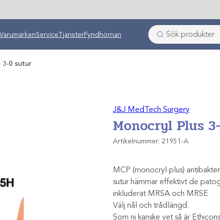
ken
Varumärken
Service
Tjänster
Fyndhörnan
 3-0 sutur
J&J MedTech Surgery
Monocryl Plus 3
Artikelnummer:
21951-A
MCP (monocryl plus) antibakteri
sutur hämmar effektivt de patog
inkluderat MRSA och MRSE
Välj nål och trådlängd.
Som ni kanske vet så är Ethicons