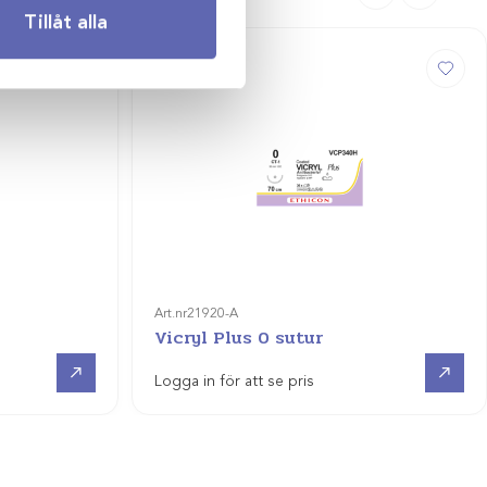
Tillåt alla
Art.nr
21920-A
Vicryl Plus 0 sutur
Visa produkt
Visa produkt
Logga in för att se pris