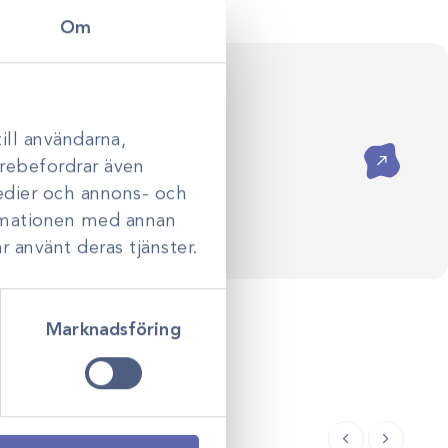
Om
ersonlig rådgivning
val till klinikens långsiktiga
ådgivning hjälper vi dig skapa
ill användarna,
assade efter just er verksamhet.
Kontakta oss
darebefordrar även
medier och annons- och
ormationen med annan
r använt deras tjänster.
Marknadsföring