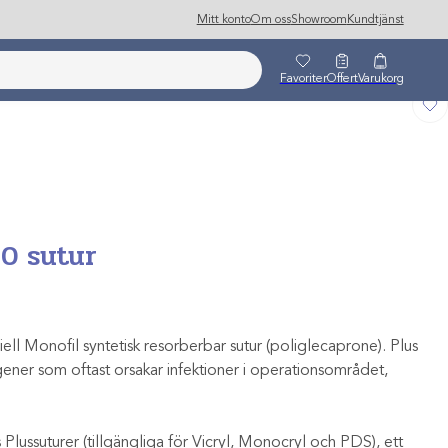
Mitt konto
Om oss
Showroom
Kundtjänst
Favoriter
Offert
Varukorg
-0 sutur
ell Monofil syntetisk resorberbar sutur (poliglecaprone). Plus
ener som oftast orsakar infektioner i operationsområdet,
 Plussuturer (tillgängliga för Vicryl, Monocryl och PDS), ett