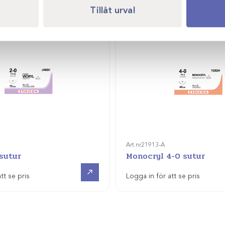
Tillåt urval
Art.nr
21913-A
 sutur
Monocryl 4-0 sutur
Visa produkt
tt se pris
Logga in för att se pris