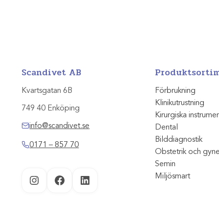
Scandivet AB
Produktsorti
Kvartsgatan 6B
Förbrukning
Klinikutrustning
749 40 Enköping
Kirurgiska instrume
info@scandivet.se
Dental
Bilddiagnostik
0171 – 857 70
Obstetrik och gyn
Semin
Miljösmart
Instagram
Facebook
LinkedIn