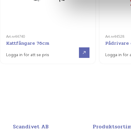
Art.nr
44740
Art.nr
44528
Kattfångare 76cm
Pådrivare 
Visa produkt
Logga in för att se pris
Logga in för a
Scandivet AB
Produktsorti