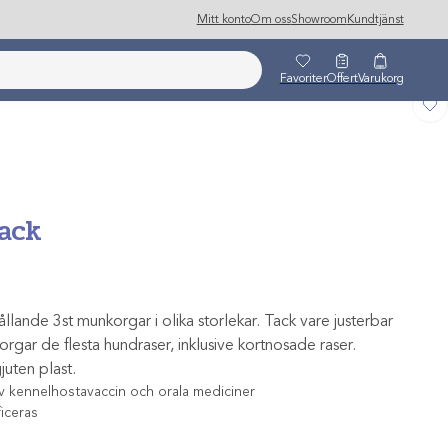
Mitt konto
Om oss
Showroom
Kundtjänst
Favoriter
Offert
Varukorg
ack
llande 3st munkorgar i olika storlekar. Tack vare justerbar
gar de flesta hundraser, inklusive kortnosade raser.
juten plast.
 av kennelhostavaccin och orala mediciner
iceras