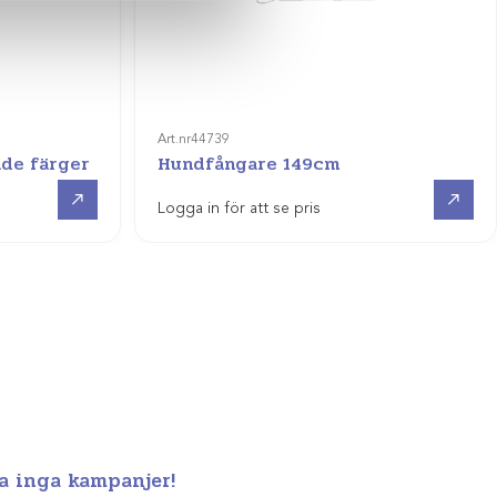
Art.nr
44739
ade färger
Hundfångare 149cm
Visa produkt
Visa produkt
Logga in för att se pris
a inga kampanjer!