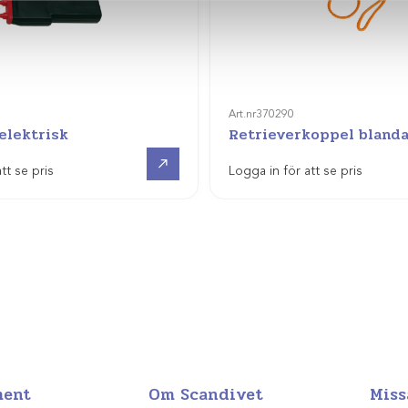
Art.nr
370290
elektrisk
Retrieverkoppel bland
Visa produkt
tt se pris
Logga in för att se pris
ment
Om Scandivet
Miss