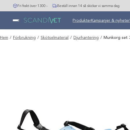
Hoppa
Fri frakt över 1300:-
Beställ innan 14 så skickar vi samma dag
till
innehåll
Undermeny stängd: Varumär
Produkter
Kampanjer & nyheter
Hem
/
Förbrukning
/
Skötselmaterial
/
Djurhantering
/
Munkorg set 