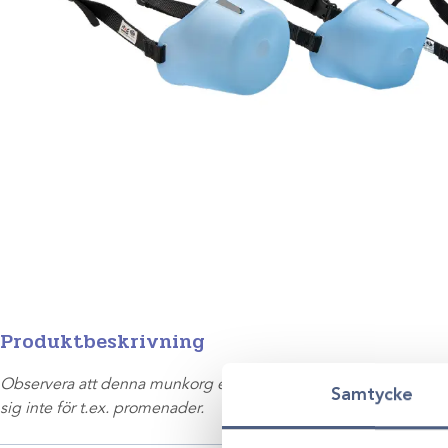
Produktbeskrivning
Observera att denna munkorg endast är avsedd för kortvarig 
Samtycke
sig inte för t.ex. promenader.