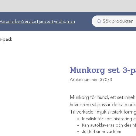
ken
Varumärken
Service
Tjänster
Fyndhörnan
3-pack
Munkorg set 3-p
Artikelnummer:
37073
Munkorg för hund, ett set innehå
huvudrem så passar dessa munkor
Tillverkade i mjuk slitstark formg
Idealisk för administrering
Kan autoklaveras och desinf
Justerbar huvudrem