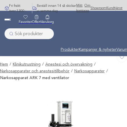
Hoppa
Mitt
Om
Fri frakt
Beställ innan 14 så skickar
Showroom
Kundtjänst
till
konto
oss
över 1300:-
vi samma dag
innehåll
Favoriter
Offert
Varukorg
Undermeny stängd: Varumärken
Produkter
Kampanjer & nyheter
Varum
Hem
/
Klinikutrustning
/
Anestesi och övervakning
/
Narkosapparater och anestesitillbehör
/
Narkosapparater
/
Narkosapparat ARK 7 med ventilator