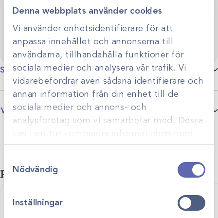
verksamhet.
Denna webbplats använder cookies
Vi använder enhetsidentifierare för att
anpassa innehållet och annonserna till
användarna, tillhandahålla funktioner för
sociala medier och analysera vår trafik. Vi
Specifikationer
vidarebefordrar även sådana identifierare och
annan information från din enhet till de
Val av förgasare
Isofluran, Sevofluran
sociala medier och annons- och
Varumärke
analysföretag som vi samarbetar med. Dessa
Comen erbjuder innovativa lösningar för modern
kan i sin tur kombinera informationen med
veterinärmedicin. Comen är en global tillverkare av
annan information som du har tillhandahållit
medicinteknisk utrustning med fokus på innovation, kvalitet och
tillförlitlighet. Produkterna, däribland anestesiutrustning, är särskilt
Samtyckesval
eller som de har samlat in när du har använt
Nödvändig
anpassade för veterinärbranschen och kombinerar hög precision,
Relaterade produkter
deras tjänster.
användarvänlig design och flexibel funktionalitet.
Inställningar