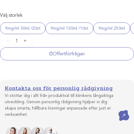
Välj storlek
9mg/ml 30ml /20st
9mg/ml 120ml /10st
9mg/ml 250ml
Natriumklorid
−
+
9mg/ml
mängd
Offertförfrågan
Kontakta oss för personlig rådgivning
Vi stöttar dig i allt från produktval till klinikens långsiktiga
utveckling. Genom personlig rådgivning hjälper vi dig
skapa smarta, hållbara lösningar anpassade efter just er
Kontakta oss
verksamhet.