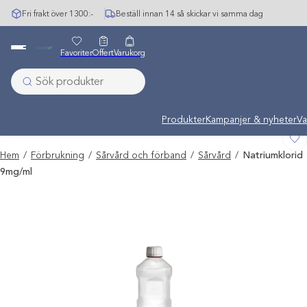
Hoppa
Fri frakt över 1300:-
Beställ innan 14 så skickar vi samma dag
till
innehåll
Favoriter
Offert
Varukorg
Undermeny stängd: Varumärke
Produkter
Kampanjer & nyheter
Va
Hem
/
Förbrukning
/
Sårvård och förband
/
Sårvård
/
Natriumklorid
9mg/ml