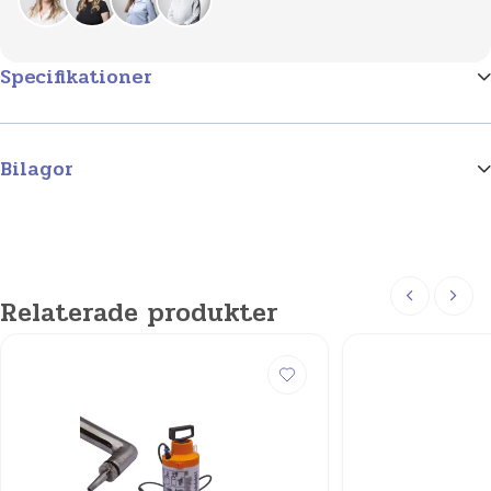
Specifikationer
Storlek
9mg/ml 30ml /20st, 9mg/ml 100ml /20st, 9mg/ml 120ml
Bilagor
/10st, 9mg/ml 250ml, 9mg/ml 500ml, 9mg/ml, 500ml,
1014117
9mg/ml 1000ml, 9mg/ml, 1000ml
Produktgrupp
Sårrengöring
Relaterade produkter