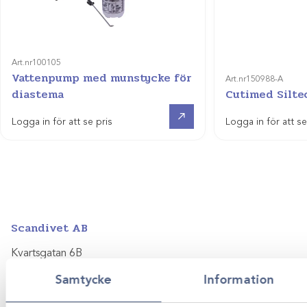
Art.nr
100105
Vattenpump med munstycke för
Art.nr
150988-A
diastema
Cutimed Silte
Visa produkt
Logga in för att se pris
Logga in för att se
Scandivet AB
Kvartsgatan 6B
749 40 Enköping
Samtycke
Information
info@scandivet.se