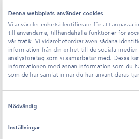
0171 – 857 70
Denna webbplats använder cookies
Vi använder enhetsidentifierare för att anpassa 
till användarna, tillhandahålla funktioner för so
Instagram
Facebook
LinkedIn
vår trafik. Vi vidarebefordrar även sådana identif
information från din enhet till de sociala medie
Produktsortiment
analysföretag som vi samarbetar med. Dessa kan
informationen med annan information som du har 
Om Scandivet
som de har samlat in när du har använt deras tjän
Produktsortiment
Samtyckesval
Förbrukning
Nödvändig
Klinikutrustning
Kirurgiska instrument
Dental
Inställningar
Bilddiagnostik