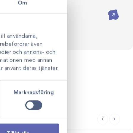
Om
ådgivning hjälper vi dig skapa
assade efter just er verksamhet.
Kontakta oss
ill användarna,
darebefordrar även
medier och annons- och
ormationen med annan
r använt deras tjänster.
Marknadsföring