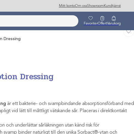
Mitt konto
Om oss
Showroom
Kundtjänst
Favoriter
Offert
Varukorg
n Dressing
tion Dressing
ing
är ett bakterie- och svampbindande absorptionsförband med
ligt vid lätt till måttligt vätskande sår. Placeras i direktkontakt
n och underlättar sårläkningen utan känd risk för
ch svamp binder naturligt till den unika Sorbact®-ytan och