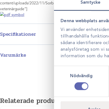
Samtycke
content/uploads/2022/11/Sorbact-veterinarguide.pdf” title=”S
veterinärguide”]
Denna webbplats anvä
Vi använder enhetsident
Specifikationer
tillhandahålla funktion
sådana identifierare o
analysföretag som vi 
Storlek
7x9cm/10st, 10x10c
Varumärke
information som du har 
Sorbact är ett välkänt varumärke från Essity – ett globalt, ledand
hälsobolag. Sorbact förband har en unik bakteriebindande yta 
Samtyckesval
naturlig process binder till sig bakterier och svamp utan att avge 
Nödvändig
ämnen till såret.
Relaterade produkter