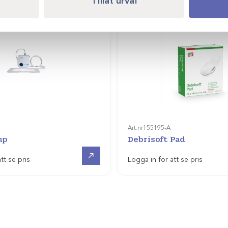
Tillåt urval
Art.nr
155195-A
mp
Debrisoft Pad
Visa produkt
tt se pris
Logga in för att se pris