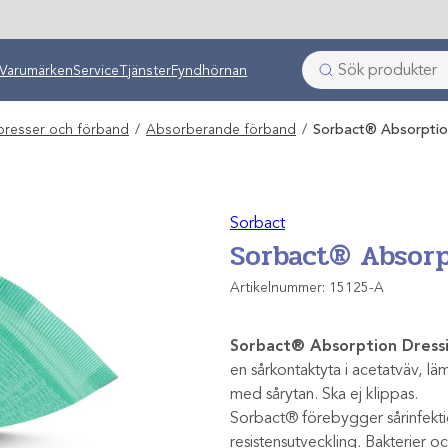
ken
Varumärken
Service
Tjänster
Fyndhörnan
resser och förband
/
Absorberande förband
/
Sorbact® Absorptio
Sorbact
Sorbact® Absorp
Artikelnummer:
15125-A
Sorbact® Absorption Dress
en sårkontaktyta i acetatväv, lämp
med sårytan. Ska ej klippas.
Sorbact® förebygger sårinfektio
resistensutveckling. Bakterier o