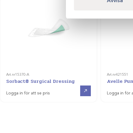
Avvisa
Art.nr
15370-A
Art.nr
421551
Sorbact® Surgical Dressing
Avelle Pu
Visa produkt
Logga in för att se pris
Logga in för a