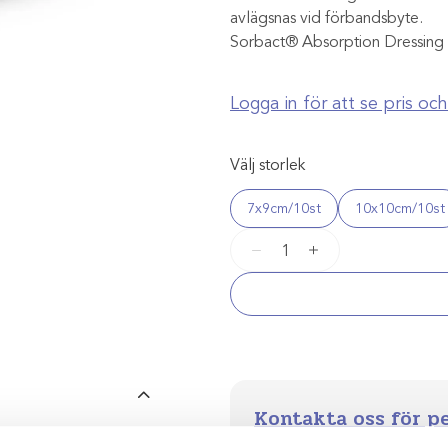
avlägsnas vid förbandsbyte.
Sorbact® Absorption Dressing är 
Logga in för att se pris o
Välj storlek
7x9cm/10st
10x10cm/10st
Sorbact®
−
+
Absorption
Dressing
mängd
Kontakta oss för p
Vi stöttar dig i allt från produkt