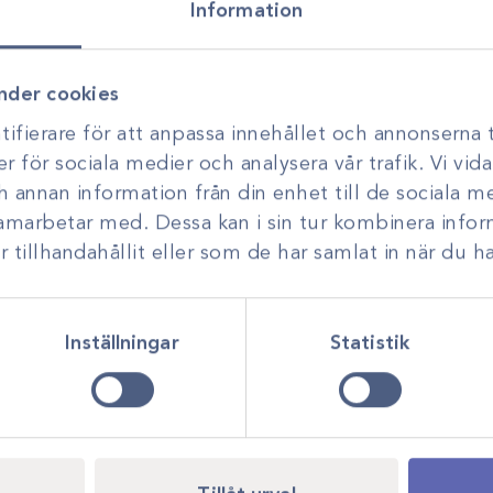
Information
orbact
utveckling. Genom personlig r
smarta, hållbara lösningar anp
nder cookies
ifierare för att anpassa innehållet och annonserna t
er för sociala medier och analysera vår trafik. Vi vi
ch annan information från din enhet till de sociala 
samarbetar med. Dessa kan i sin tur kombinera inf
m/10st, 10x20cm/10st
tillhandahållit eller som de har samlat in när du ha
e hygien- och
som genom en helt
några kemiskt aktiva
Inställningar
Statistik