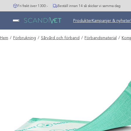
Hoppa
Fri frakt över 1300:-
Beställ innan 14 så skickar vi samma dag
till
innehåll
Undermeny stängd: Varumär
Produkter
Kampanjer & nyheter
Hem
/
Förbrukning
/
Sårvård och förband
/
Förbandsmaterial
/
Komp