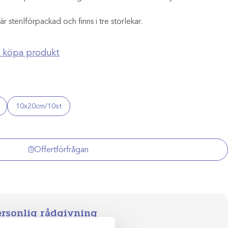
sterilförpackad och finns i tre storlekar.
ch köpa produkt
10x20cm/10st
Offertförfrågan
ersonlig rådgivning
val till klinikens långsiktiga