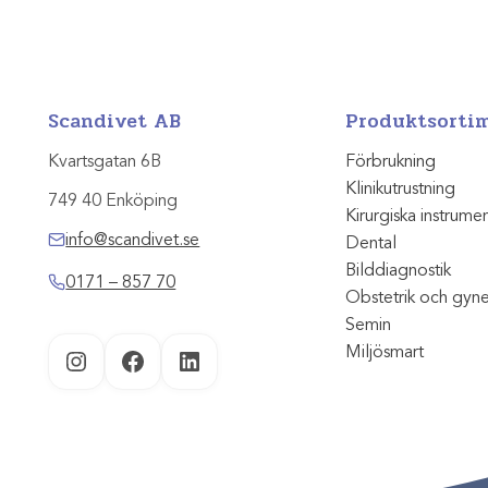
Scandivet AB
Produktsorti
Kvartsgatan 6B
Förbrukning
Klinikutrustning
749 40 Enköping
Kirurgiska instrume
info@scandivet.se
Dental
Bilddiagnostik
0171 – 857 70
Obstetrik och gyn
Semin
Miljösmart
Instagram
Facebook
LinkedIn