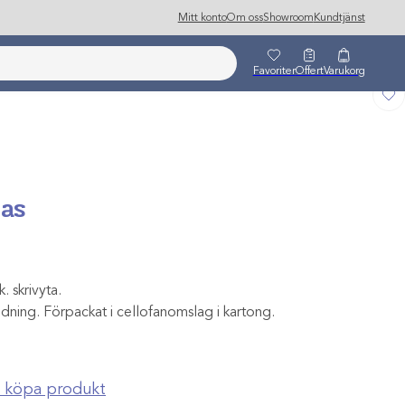
Mitt konto
Om oss
Showroom
Kundtjänst
Favoriter
Offert
Varukorg
las
. skrivyta.
ning. Förpackat i cellofanomslag i kartong.
ch köpa produkt