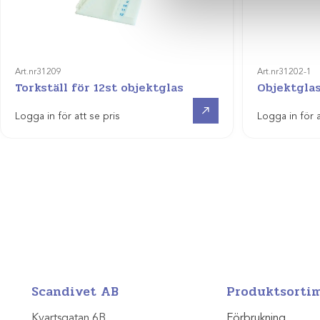
Art.nr
31209
Art.nr
31202-1
Torkställ för 12st objektglas
Objektgla
Visa produkt
Logga in för att se pris
Logga in för a
Scandivet AB
Produktsorti
Kvartsgatan 6B
Förbrukning