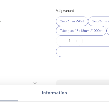
Välj variant
26x76mm /50st
26x76mm /5
Täckglas 18x18mm /1000st
Objekt-
−
+
&
Täckglas
mängd
Kontakta oss för p
Information
vyta /50st, Täckglas
Vi stöttar dig i allt från produkt
0mm /100st
utveckling. Genom personlig r
smarta, hållbara lösningar anp