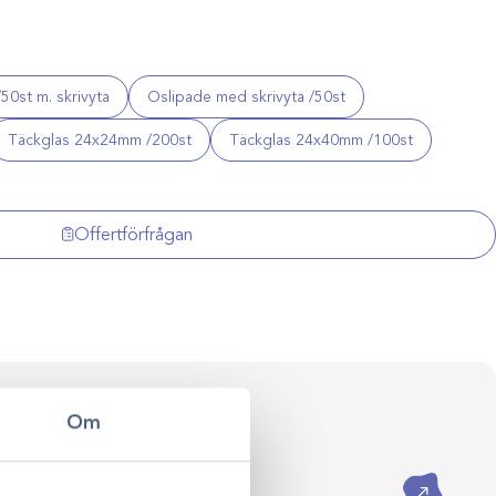
0st m. skrivyta
Oslipade med skrivyta /50st
Täckglas 24x24mm /200st
Täckglas 24x40mm /100st
Offertförfrågan
ersonlig rådgivning
Om
val till klinikens långsiktiga
ådgivning hjälper vi dig skapa
assade efter just er verksamhet.
Kontakta oss