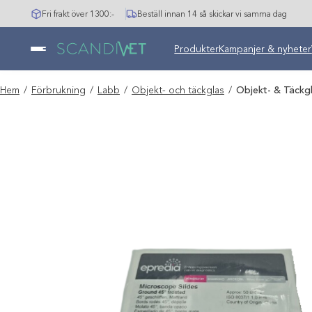
Hoppa
Fri frakt över 1300:-
Beställ innan 14 så skickar vi samma dag
till
innehåll
Undermeny stängd: Varumär
Produkter
Kampanjer & nyheter
Hem
/
Förbrukning
/
Labb
/
Objekt- och täckglas
/
Objekt- & Täckg