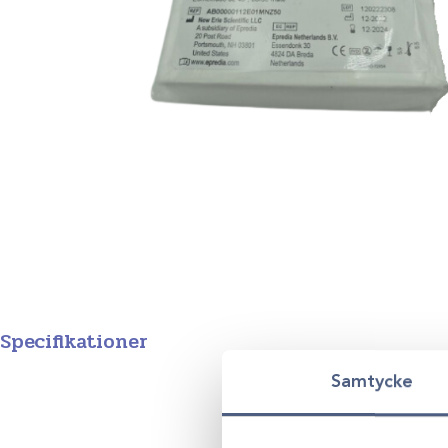
Specifikationer
Samtycke
Variant
26x76mm /50st, 26x76mm /50st m. skrivyta, Oslipade med skri
18x18mm /1000st, Täckglas 24x24mm /200st, Täckglas 24x4