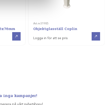
Art.nr
31985
 26x76mm
Objektglasställ Coplin
Visa produkt
Visa produkt
Logga in för att se pris
a inga kampanjer!
merera på vårt nyhetsbrev!