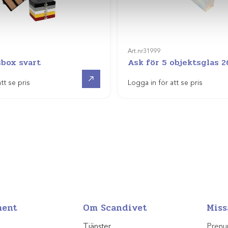
Art.nr
31999
sbox svart
Ask för 5 objektsglas
Visa produkt
tt se pris
Logga in för att se pris
ment
Om Scandivet
Miss
Tjänster
Prenu