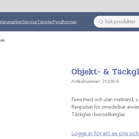
ken
Varumärken
Service
Tjänster
Fyndhörnan
las
Objekt- & Täckg
Artikelnummer:
31200-A
Finns med och utan mattrand, s.k
Renputsat för omedelbar använd
Täckglas i borosilikatglas.
Logga in för att se pris o