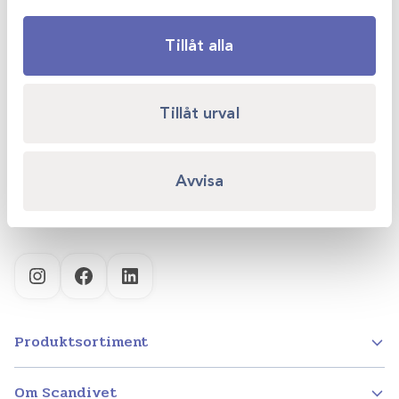
Tillåt alla
Scandivet AB
Tillåt urval
Kvartsgatan 6B
749 40 Enköping
info@scandivet.se
Avvisa
0171 – 857 70
Instagram
Facebook
LinkedIn
Produktsortiment
Om Scandivet