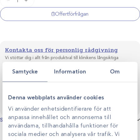
−
+
Coplin
mängd
Offertförfrågan
Kontakta oss för personlig rådgivning
Vi stöttar dig i allt från produktval till klinikens långsiktiga
utveckling. Genom personlig rådgivning hjälper vi dig
Samtycke
Information
Om
skapa smarta, hållbara lösningar anpassade efter just er
Kontakta oss
verksamhet.
Denna webbplats använder cookies
Vi använder enhetsidentifierare för att
anpassa innehållet och annonserna till
Specifikationer
användarna, tillhandahålla funktioner för
sociala medier och analysera vår trafik. Vi