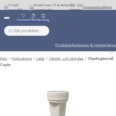
Hoppa
Mitt
Om
Fri frakt
Beställ innan 14 så skickar
Showroom
Kundtjänst
till
konto
oss
över 1300:-
vi samma dag
innehåll
Favoriter
Offert
Varukorg
Undermeny stängd: Varumärken
Produkter
Kampanjer & nyheter
Varum
Hem
/
Förbrukning
/
Labb
/
Objekt- och täckglas
/
Objektglasställ
Coplin