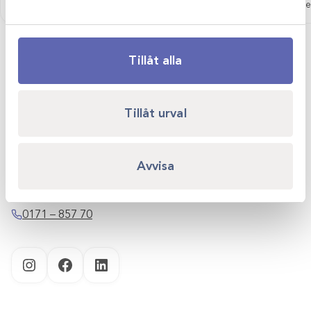
Logga in för att se pris
Logga in för att se
Tillåt alla
Scandivet AB
Tillåt urval
Kvartsgatan 6B
749 40 Enköping
Avvisa
info@scandivet.se
0171 – 857 70
Instagram
Facebook
LinkedIn