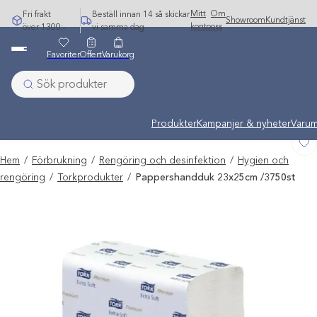
Hoppa
Mitt
Om
Fri frakt
Beställ innan 14 så skickar
Showroom
Kundtjänst
till
konto
oss
över 1300:-
vi samma dag
innehåll
Favoriter
Offert
Varukorg
Undermeny stängd: Varumärken
Produkter
Kampanjer & nyheter
Varum
Hem
/
Förbrukning
/
Rengöring och desinfektion
/
Hygien och
rengöring
/
Torkprodukter
/
Pappershandduk 23x25cm /3750st