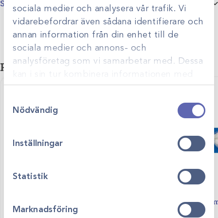
Specifikationer
sociala medier och analysera vår trafik. Vi
vidarebefordrar även sådana identifierare och
Produktgrupp
Pappershanddukar
annan information från din enhet till de
sociala medier och annons- och
analysföretag som vi samarbetar med. Dessa
Relaterade produkter
kan i sin tur kombinera informationen med
annan information som du har tillhandahållit
Samtyckesval
eller som de har samlat in när du har använt
Nödvändig
deras tjänster.
Inställningar
Statistik
Art.nr
25108
Art.nr
Easitex duk 30x38cm /90st
Tvättork set 
Marknadsföring
Visa produkt