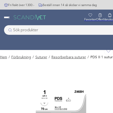
Hoppa
Fri frakt över 1300:-
Beställ innan 14 så skickar vi samma dag
till
innehåll
Favoriter
Offert
Varuko
Hem
/
Förbrukning
/
Suturer
/
Resorberbara suturer
/
PDS II 1 sutur