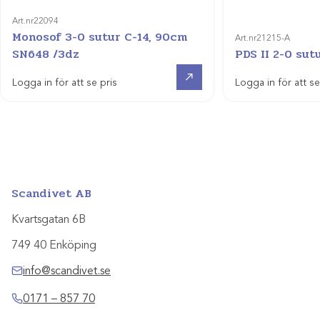
Art.nr
22094
Monosof 3-0 sutur C-14, 90cm
Art.nr
21215-A
SN648 /3dz
PDS II 2-0 sut
Visa produkt
Logga in för att se pris
Logga in för att se
Scandivet AB
Kvartsgatan 6B
749 40 Enköping
info@scandivet.se
0171 – 857 70