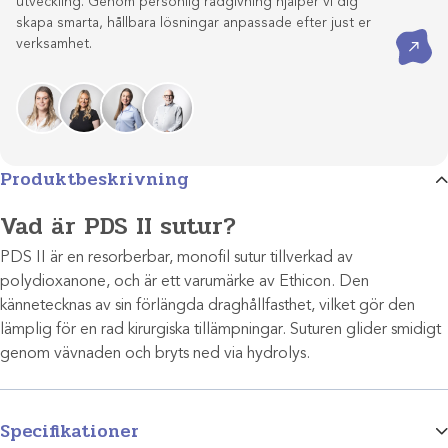
utveckling. Genom personlig rådgivning hjälper vi dig
skapa smarta, hållbara lösningar anpassade efter just er
Kontakta oss
verksamhet.
Produktbeskrivning
Vad är PDS II sutur?
PDS II är en resorberbar, monofil sutur tillverkad av
polydioxanone, och är ett varumärke av Ethicon. Den
kännetecknas av sin förlängda draghållfasthet, vilket gör den
lämplig för en rad kirurgiska tillämpningar. Suturen glider smidigt
genom vävnaden och bryts ned via hydrolys.
Specifikationer