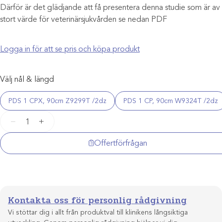
Därför är det glädjande att få presentera denna studie som är av
stort värde för veterinärsjukvården se nedan PDF
Logga in för att se pris och köpa produkt
Välj nål & längd
PDS 1 CPX, 90cm Z9299T /2dz
PDS 1 CP, 90cm W9324T /2dz
PDS
−
+
II
1
Offertförfrågan
sutur
mängd
Kontakta oss för personlig rådgivning
Vi stöttar dig i allt från produktval till klinikens långsiktiga