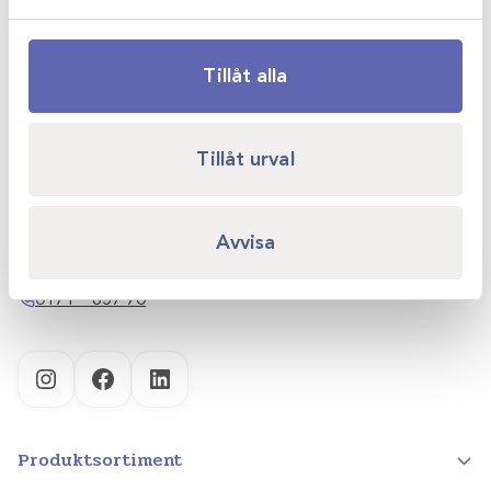
Tillåt alla
Scandivet AB
Tillåt urval
Kvartsgatan 6B
749 40 Enköping
Avvisa
info@scandivet.se
0171 – 857 70
Instagram
Facebook
LinkedIn
Produktsortiment