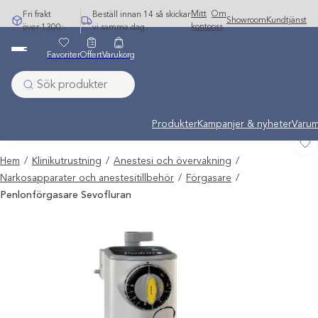
Hoppa
Mitt
Om
Fri frakt
Beställ innan 14 så skickar
Showroom
Kundtjänst
till
konto
oss
över 1300:-
vi samma dag
innehåll
Favoriter
Offert
Varukorg
Undermeny stängd: Varumärken
Produkter
Kampanjer & nyheter
Varum
Hem
/
Klinikutrustning
/
Anestesi och övervakning
/
Narkosapparater och anestesitillbehör
/
Förgasare
/
Penlonförgasare Sevofluran