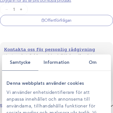
Logga in för att se pris och köpa produkt
Penlonförgasare
−
+
Sevofluran
mängd
Offertförfrågan
Kontakta oss för personlig rådgivning
Vi stöttar dig i allt från produktval till klinikens långsiktiga
utveckling. Genom personlig rådgivning hjälper vi dig
Samtycke
Information
Om
skapa smarta, hållbara lösningar anpassade efter just er
Kontakta oss
verksamhet.
Denna webbplats använder cookies
Vi använder enhetsidentifierare för att
anpassa innehållet och annonserna till
Specifikationer
användarna, tillhandahålla funktioner för
sociala medier och analysera vår trafik. Vi