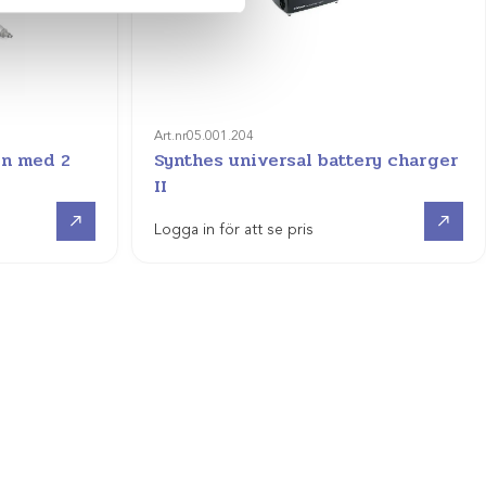
Art.nr
05.001.204
in med 2
Synthes universal battery charger
II
Visa produkt
Visa produkt
Logga in för att se pris