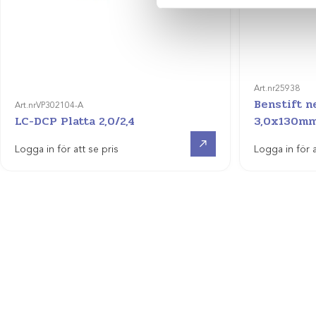
Art.nr
25938
Benstift 
Art.nr
VP302104-A
LC-DCP Platta 2,0/2,4
3,0x130m
Visa produkt
Logga in för att se pris
Logga in för a