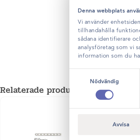
J&J MedTech Orthopedics (tidigare namn DePuy Synthes) är Jo
ortopediska verksamhet med fokus på bl.a. ledkonstruktion och 
Denna webbplats anvä
avancerade implantat och lösningar som stödjer precis, hållbar
Vi använder enhetsident
kirurgi.
tillhandahålla funktion
sådana identifierare o
analysföretag som vi 
information som du har 
Samtyckesval
Nödvändig
Relaterade produkter
Avvisa