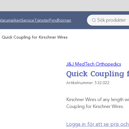
ken
Varumärken
Service
Tjänster
Fyndhörnan
/
Quick Coupling for Kirschner Wires
J&J MedTech Orthopedics
Quick Coupling 
Artikelnummer:
532.022
Kirschner Wires of any length w
Coupling for Kirschner Wires.
Logga in för att se pris o