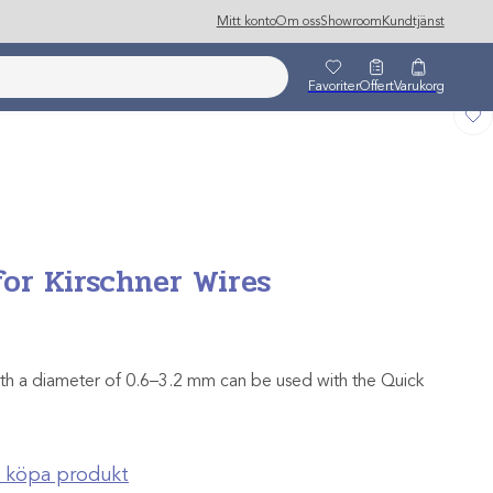
Mitt konto
Om oss
Showroom
Kundtjänst
Favoriter
Offert
Varukorg
for Kirschner Wires
ith a diameter of 0.6–3.2 mm can be used with the Quick
ch köpa produkt