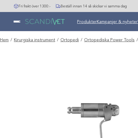
Hoppa
Fri frakt över 1300:-
Beställ innan 14 så skickar vi samma dag
till
innehåll
Undermeny stängd: Varumär
Produkter
Kampanjer & nyheter
Hem
/
Kirurgiska instrument
/
Ortopedi
/
Ortopediska Power Tools