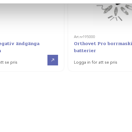
Art.nr
195000
negativ ändgänga
Orthovet Pro borrmask
m
batterier
Visa produkt
tt se pris
Logga in för att se pris