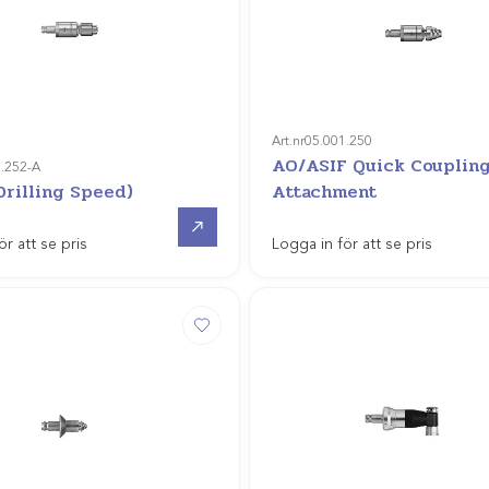
Art.nr
05.001.250
AO/ASIF Quick Coupling
1.252-A
Drilling Speed)
Attachment
Gå till
ör att se pris
Logga in för att se pris