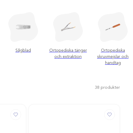
Sågblad
Ortopediska tänger
Ortopediska
och extraktion
skruvmejslar och
handtag
38
produkter