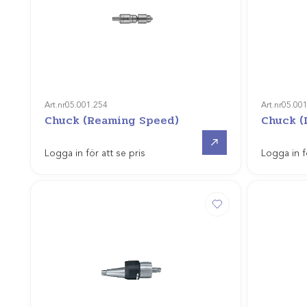
Art.nr
05.001.254
Art.nr
05.00
Chuck (Reaming Speed)
Chuck (
Gå till
Logga in för att se pris
Logga in f