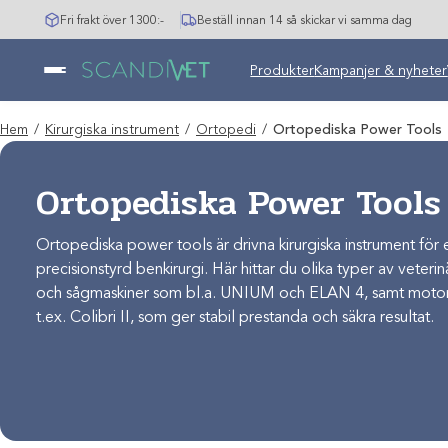
Hoppa
Fri frakt över 1300:-
Beställ innan 14 så skickar vi samma dag
till
innehåll
Produkter
Kampanjer & nyheter
Hem
/
Kirurgiska instrument
/
Ortopedi
/
Ortopediska Power Tools
Ortopediska Power Tools
Ortopediska power tools är drivna kirurgiska instrument för 
precisionstyrd benkirurgi. Här hittar du olika typer av veteri
och sågmaskiner som bl.a. UNIUM och ELAN 4, samt motore
t.ex. Colibri II, som ger stabil prestanda och säkra resultat.