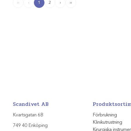
1
2
›
››
‹‹
‹
Scandivet AB
Produktsorti
Kvartsgatan 6B
Förbrukning
Klinikutrustning
749 40 Enköping
Kirurgiska instrume