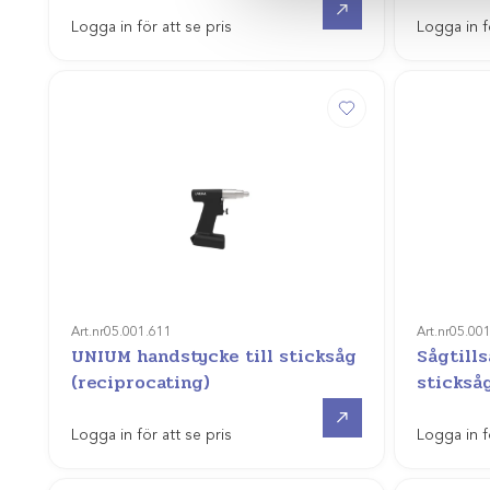
Logga in för att se pris
Logga in f
Art.nr
05.001.611
Art.nr
05.00
UNIUM handstycke till sticksåg
Sågtills
(reciprocating)
stickså
Offertpris
Logga in för att se pris
Logga in f