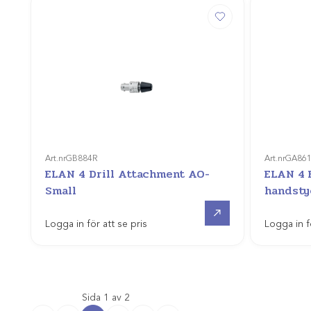
Art.nr
GB884R
Art.nr
GA86
ELAN 4 Drill Attachment AO-
ELAN 4 
Small
handsty
Offertpris
Logga in för att se pris
Logga in f
Sida 1 av 2