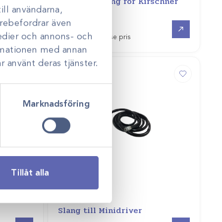
/DCS
Quick Coupling for Kirschner
ill användarna,
Wires
darebefordrar även
Offertpris
Offertpris
medier och annons- och
Logga in för att se pris
ormationen med annan
r använt deras tjänster.
Marknadsföring
Tillåt alla
n med 2
Art.nr
26598
Slang till Minidriver
Offertpris
Offertpris