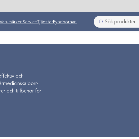
Varumärken
Service
Tjänster
Fyndhörnan
effektiv och
närmedicinska borr-
r och tillbehör för