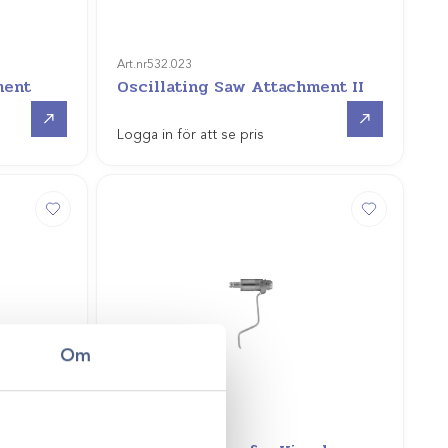
Art.nr
532.023
ment
Oscillating Saw Attachment II
Offertpris
Offertpris
Logga in för att se pris
Om
Art.nr
532.022