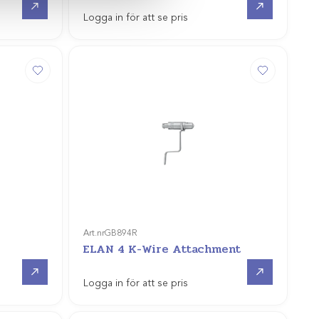
Logga in för att se pris
Art.nr
GB894R
ELAN 4 K-Wire Attachment
Gå till
Offertpris
Logga in för att se pris