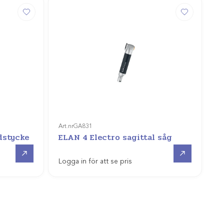
Art.nr
GA831
dstycke
ELAN 4 Electro sagittal såg
Offertpris
Offertpris
Logga in för att se pris