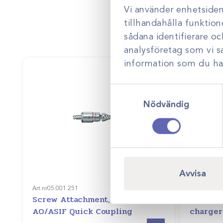
Vi använder enhetsident
tillhandahålla funktion
sådana identifierare o
analysföretag som vi 
information som du har 
Samtyckesval
Nödvändig
Avvisa
Art.nr
05.001.251
Art.nr
05.00
Screw Attachment, with
Synthes
AO/ASIF Quick Coupling
charger 
Gå till