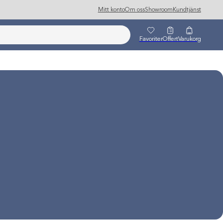
Mitt konto
Om oss
Showroom
Kundtjänst
Favoriter
Offert
Varukorg