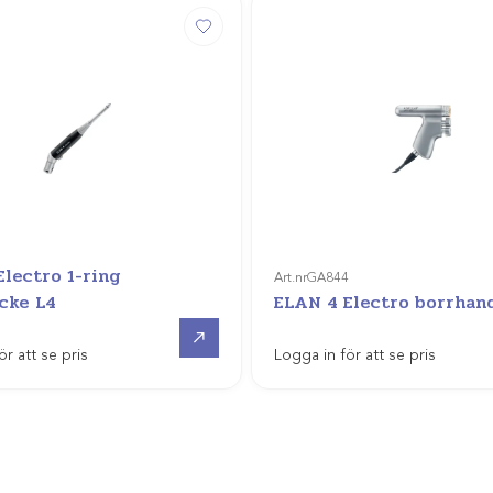
1
Electro 1-ring
Art.nr
GA844
cke L4
ELAN 4 Electro borrhan
Offertpris
ör att se pris
Logga in för att se pris