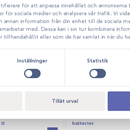
Quick Coupling for DHS
ifierare för att anpassa innehållet och annonserna t
triple reamers
er för sociala medier och analysera vår trafik. Vi vi
ch annan information från din enhet till de sociala 
Logga in för att se pris
samarbetar med. Dessa kan i sin tur kombinera inf
tillhandahållit eller som de har samlat in när du ha
Inställningar
Statistik
Tillåt urval
1.204
Art.nr
195000
 universal battery
Orthovet Pro borrmaski
II
batterier
Offertpris