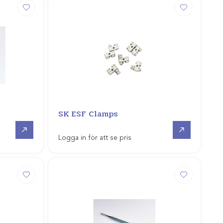
SK ESF Clamps
Gå till
Gå till
Logga in för att se pris