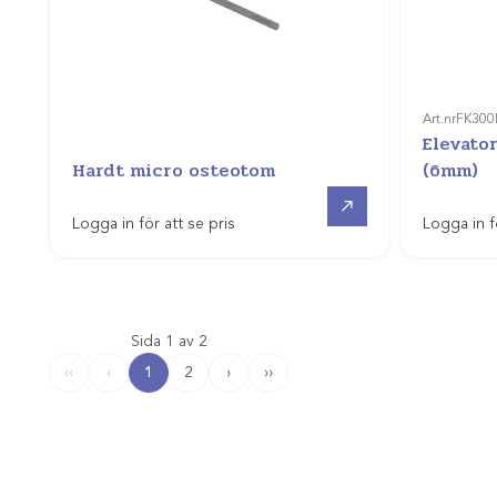
Art.nr
FK300
Elevato
Hardt micro osteotom
(6mm)
Gå till
Logga in för att se pris
Logga in f
Sida 1 av 2
1
2
›
››
‹‹
‹