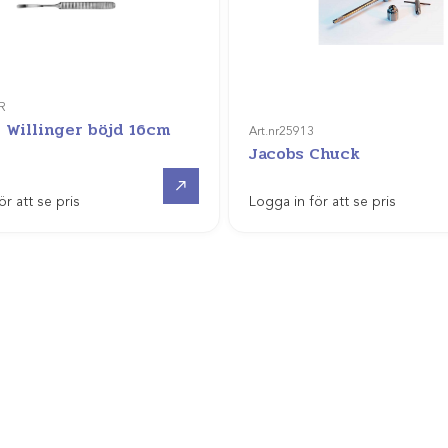
R
r Willinger böjd 16cm
Art.nr
25913
Jacobs Chuck
Gå till
ör att se pris
Logga in för att se pris