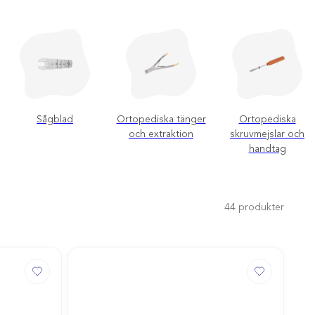
Sågblad
Ortopediska tänger
Ortopediska
och extraktion
skruvmejslar och
handtag
44
produkter