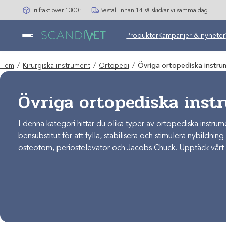
Hoppa
Fri frakt över 1300:-
Beställ innan 14 så skickar vi samma dag
till
innehåll
Produkter
Kampanjer & nyheter
Hem
/
Kirurgiska instrument
/
Ortopedi
/
Övriga ortopediska instru
Övriga ortopediska inst
I denna kategori hittar du olika typer av ortopediska instrumen
bensubstitut för att fylla, stabilisera och stimulera nybildning 
osteotom, periostelevator och Jacobs Chuck. Upptäck vårt