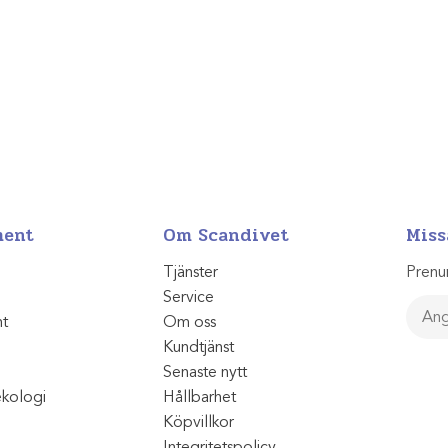
ment
Om Scandivet
Miss
Tjänster
Prenu
Service
nt
Om oss
Kundtjänst
Senaste nytt
ekologi
Hållbarhet
Köpvillkor
Integritetspolicy