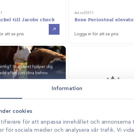
-1
Art.nr
25911
ckel till Jacobs chuck
Bone Periosteal elevato
Gå till
ör att se pris
Logga in för att se pris
fintlig? Scandivet hjälper dig
de efter just dina behov.
Information
nder cookies
ifierare för att anpassa innehållet och annonserna t
er för sociala medier och analysera vår trafik. Vi vi
Art.nr
26069