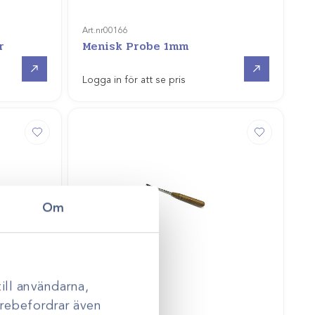
Art.nr
00166
r
Menisk Probe 1mm
Gå till
Gå till
Logga in för att se pris
Om
ill användarna,
darebefordrar även
Art.nr
48108