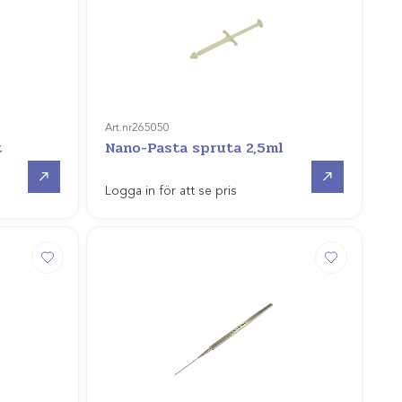
Art.nr
265050
t
Nano-Pasta spruta 2,5ml
Gå till
Gå till
Logga in för att se pris