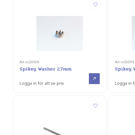
Art.nr
26068
Art.nr
26094
Spikey Washer 2,7mm
Spikey 
Gå till
Logga in för att se pris
Logga in f