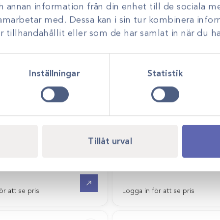
Spikey Washer 2,0
ch annan information från din enhet till de sociala 
samarbetar med. Dessa kan i sin tur kombinera inf
Logga in för att se pris
tillhandahållit eller som de har samlat in när du ha
Inställningar
Statistik
Tillåt urval
20
Art.nr
26099
CMW 2 bencement 20g
Washer plain 2,7/3,5/4,0
Gå till
ör att se pris
Logga in för att se pris