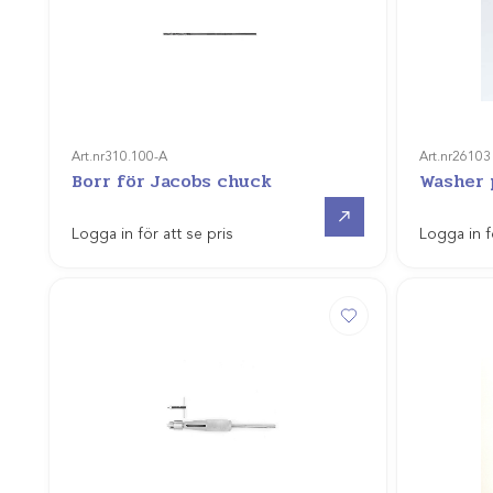
Art.nr
310.100-A
Art.nr
26103
Borr för Jacobs chuck
Washer 
Gå till
Logga in för att se pris
Logga in f