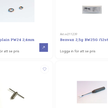
Art.nr
211239
plain PW24 2,4mm
Benvax 2,5g BW25G /12s
Gå till
ör att se pris
Logga in för att se pris