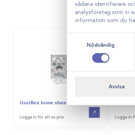
sådana identifierare o
analysföretag som vi 
information som du har 
Samtyckesval
Nödvändig
Avvisa
Art.nr
33220
Ossiflex bone sheet
DePuy 
Gå till
Logga in för att se pris
Logga in f