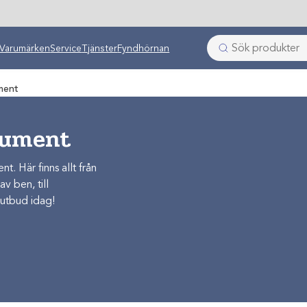
Varumärken
Service
Tjänster
Fyndhörnan
ment
rument
t. Här finns allt från
av ben, till
 utbud idag!