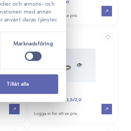
Artro elevator
medier och annons- och
Gå till
Gå till
ormationen med annan
Logga in för att se pris
r använt deras tjänster.
Marknadsföring
Tillåt alla
Art.nr
26098
Washer plain 1,5/2,0
Gå till
Gå till
Logga in för att se pris