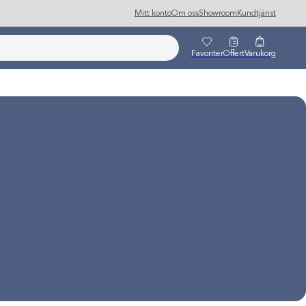
Mitt konto
Om oss
Showroom
Kundtjänst
Favoriter
Offert
Varukorg