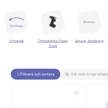
Gå tillbaka
Ortopedi
Ortopediska Power
Skruvar, benkirurgi
Tools
Filtrera och sortera