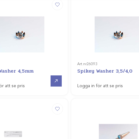
Art.nr
26093
Washer 4,5mm
Spikey Washer 3,5/4,0
Gå till
ör att se pris
Logga in för att se pris