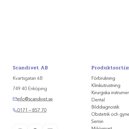
Scandivet AB
Produktsorti
Kvartsgatan 6B
Förbrukning
Klinikutrustning
749 40 Enköping
Kirurgiska instrume
info@scandivet.se
Dental
Bilddiagnostik
0171 – 857 70
Obstetrik och gyn
Semin
Miljösmart