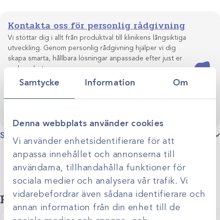
Kontakta oss för personlig rådgivning
Vi stöttar dig i allt från produktval till klinikens långsiktiga
utveckling. Genom personlig rådgivning hjälper vi dig
skapa smarta, hållbara lösningar anpassade efter just er
Kontakta oss
verksamhet.
Samtycke
Information
Om
Denna webbplats använder cookies
Specifikationer
Vi använder enhetsidentifierare för att
anpassa innehållet och annonserna till
Produktgrupp
Sandsäckar
användarna, tillhandahålla funktioner för
sociala medier och analysera vår trafik. Vi
vidarebefordrar även sådana identifierare och
Relaterade produkter
annan information från din enhet till de