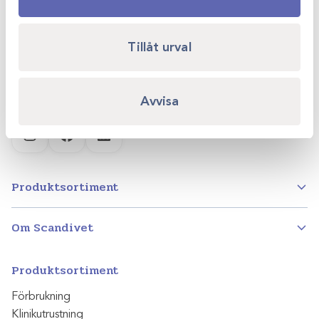
Kvartsgatan 6B
749 40 Enköping
Tillåt urval
info@scandivet.se
0171 – 857 70
Avvisa
Instagram
Facebook
LinkedIn
Produktsortiment
Om Scandivet
Produktsortiment
Förbrukning
Klinikutrustning