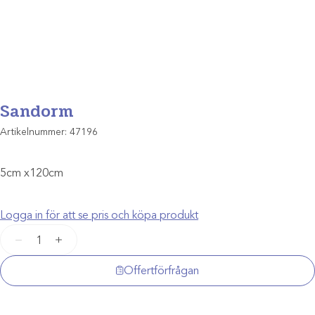
Sandorm
Artikelnummer:
47196
5cm x120cm
Logga in för att se pris och köpa produkt
Sandorm
−
+
mängd
Offertförfrågan