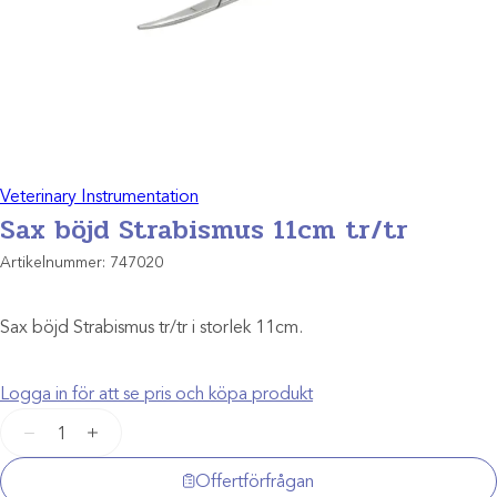
Veterinary Instrumentation
Sax böjd Strabismus 11cm tr/tr
Artikelnummer:
747020
Sax böjd Strabismus tr/tr i storlek 11cm.
Logga in för att se pris och köpa produkt
Sax
−
+
böjd
Strabismus
Offertförfrågan