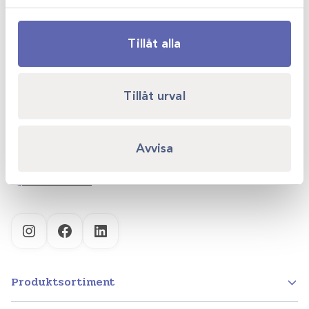
Tillåt alla
Scandivet AB
Tillåt urval
Kvartsgatan 6B
749 40 Enköping
Avvisa
info@scandivet.se
0171 – 857 70
Instagram
Facebook
LinkedIn
Produktsortiment