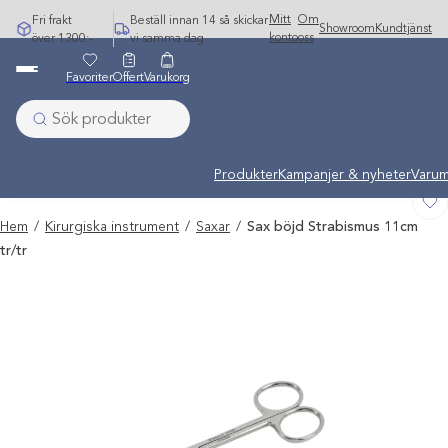
Hoppa
Mitt
Om
Fri frakt
Beställ innan 14 så skickar
Showroom
Kundtjänst
till
konto
oss
över 1300:-
vi samma dag
innehåll
Favoriter
Offert
Varukorg
Undermeny stängd: Varumärken
Produkter
Kampanjer & nyheter
Varum
Hem
/
Kirurgiska instrument
/
Saxar
/
Sax böjd Strabismus 11cm
tr/tr