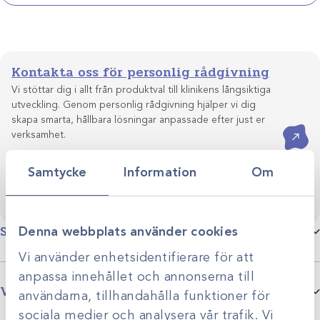
11cm
tr/tr
mängd
Kontakta oss för personlig rådgivning
Vi stöttar dig i allt från produktval till klinikens långsiktiga
utveckling. Genom personlig rådgivning hjälper vi dig
skapa smarta, hållbara lösningar anpassade efter just er
Kontakta oss
verksamhet.
Samtycke
Information
Om
Specifikationer
Denna webbplats använder cookies
Vi använder enhetsidentifierare för att
anpassa innehållet och annonserna till
Produktgrupp
Böjda saxar
Varumärke
användarna, tillhandahålla funktioner för
Veterinary Instrumentation (VI) är ett mycket välkänt företag som i
sociala medier och analysera vår trafik. Vi