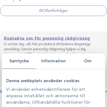
−
+
Katrin
Plus
Offertförfrågan
20,5x21cm
/100st
mängd
Kontakta oss för personlig rådgivning
Vi stöttar dig i allt från produktval till klinikens långsiktiga
utveckling. Genom personlig rådgivning hjälper vi dig
skapa smarta, hållbara lösningar anpassade efter just er
Kontakta oss
verksamhet.
Samtycke
Information
Om
Denna webbplats använder cookies
Vi använder enhetsidentifierare för att
Specifikationer
anpassa innehållet och annonserna till
Produktgrupp
Servetter
användarna, tillhandahålla funktioner för