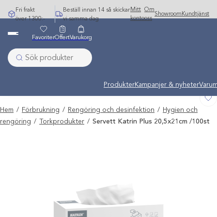
Hoppa
Mitt
Om
Fri frakt
Beställ innan 14 så skickar
Showroom
Kundtjänst
till
konto
oss
över 1300:-
vi samma dag
innehåll
Favoriter
Offert
Varukorg
Undermeny stängd: Varumärken
Produkter
Kampanjer & nyheter
Varum
Hem
/
Förbrukning
/
Rengöring och desinfektion
/
Hygien och
rengöring
/
Torkprodukter
/
Servett Katrin Plus 20,5x21cm /100st