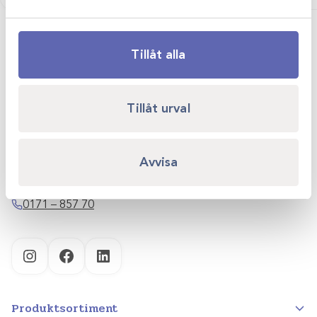
Tillåt alla
Scandivet AB
Tillåt urval
Kvartsgatan 6B
749 40 Enköping
Avvisa
info@scandivet.se
0171 – 857 70
Instagram
Facebook
LinkedIn
Produktsortiment