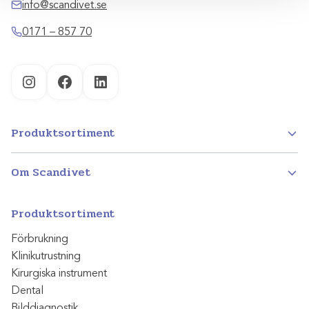
info@scandivet.se
0171 – 857 70
Instagram
Facebook
LinkedIn
Produktsortiment
Om Scandivet
Produktsortiment
Förbrukning
Klinikutrustning
Kirurgiska instrument
Dental
Bilddiagnostik