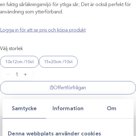
en fuktig sårläkningsmiljö för ytliga sår; Det är också perfekt för
användning som ytterförband.
Logga in för att se pris och köpa produkt
Välj storlek
10x12cm /10st
15x20cm /10st
Smith&Nephew
−
+
Opsite
Flexigrid
Offertförfrågan
sårfilm
mängd
Samtycke
Information
Om
Kontakta oss för personlig rådgivning
Vi stöttar dig i allt från produktval till klinikens långsiktiga
Denna webbplats använder cookies