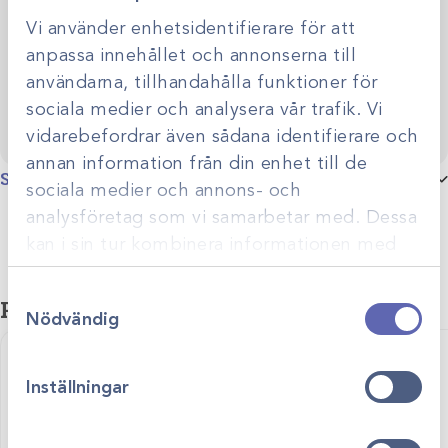
utveckling. Genom personlig rådgivning hjälper vi dig
skapa smarta, hållbara lösningar anpassade efter just er
Vi använder enhetsidentifierare för att
Kontakta oss
verksamhet.
anpassa innehållet och annonserna till
användarna, tillhandahålla funktioner för
sociala medier och analysera vår trafik. Vi
vidarebefordrar även sådana identifierare och
annan information från din enhet till de
Specifikationer
sociala medier och annons- och
analysföretag som vi samarbetar med. Dessa
storlek
10x12cm /10st, 15x20cm /10st
kan i sin tur kombinera informationen med
annan information som du har tillhandahållit
Samtyckesval
eller som de har samlat in när du har använt
Relaterade produkter
Nödvändig
deras tjänster.
Inställningar