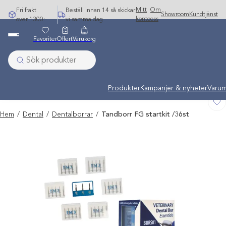
Hoppa
Mitt
Om
Fri frakt
Beställ innan 14 så skickar
Showroom
Kundtjänst
till
konto
oss
över 1300:-
vi samma dag
innehåll
Favoriter
Offert
Varukorg
Undermeny stängd: Varumärken
Produkter
Kampanjer & nyheter
Varum
Hem
/
Dental
/
Dentalborrar
/
Tandborr FG startkit /36st