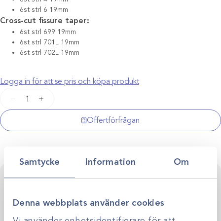
6st strl 6 19mm
Cross-cut fissure taper:
6st strl 699 19mm
6st strl 701L 19mm
6st strl 702L 19mm
Logga in för att se pris och köpa produkt
Tandborr
−
+
FG
startkit
Offertförfrågan
/36st
mängd
Samtycke
Information
Om
Kontakta oss för personlig rådgivning
Vi stöttar dig i allt från produktval till klinikens långsiktiga
utveckling. Genom personlig rådgivning hjälper vi dig
Denna webbplats använder cookies
skapa smarta, hållbara lösningar anpassade efter just er
Kontakta oss
Vi använder enhetsidentifierare för att
verksamhet.