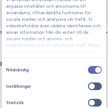
anpassa innehållet och annonserna till
användarna, tillhandahålla funktioner för
sociala medier och analysera vår trafik. Vi
vidarebefordrar även sådana identifierare och
Specifikationer
annan information från din enhet till de
sociala medier och annons- och
Borrtyp
FG borrar
analysföretag som vi samarbetar med. Dessa
kan i sin tur kombinera informationen med
Djurslag
Smådjur
annan information som du har tillhandahållit
Relaterade produkter
Samtyckesval
eller som de har samlat in när du har använt
Nödvändig
deras tjänster.
Inställningar
Statistik