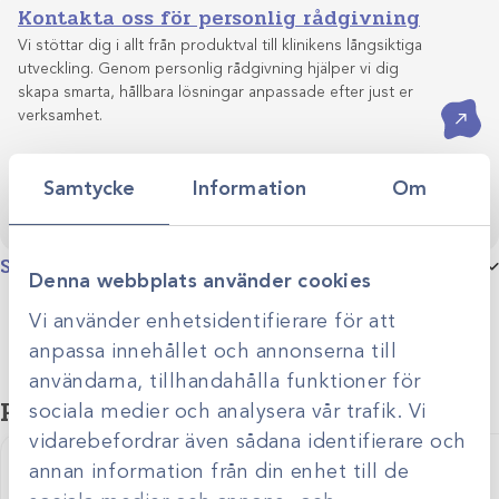
Kontakta oss för personlig rådgivning
Vi stöttar dig i allt från produktval till klinikens långsiktiga
utveckling. Genom personlig rådgivning hjälper vi dig
skapa smarta, hållbara lösningar anpassade efter just er
Kontakta oss
verksamhet.
Samtycke
Information
Om
Specifikationer
Denna webbplats använder cookies
Produktgrupp
Fukt- och partikelfilter
Vi använder enhetsidentifierare för att
anpassa innehållet och annonserna till
användarna, tillhandahålla funktioner för
Relaterade produkter
sociala medier och analysera vår trafik. Vi
vidarebefordrar även sådana identifierare och
annan information från din enhet till de