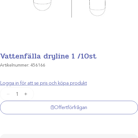
Vattenfälla dryline 1 /10st
Artikelnummer:
456166
Logga in för att se pris och köpa produkt
Vattenfälla
−
+
dryline
1
Offertförfrågan
/10st
mängd