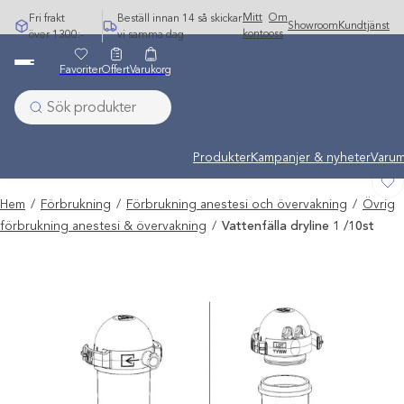
Hoppa
Mitt
Om
Fri frakt
Beställ innan 14 så skickar
Showroom
Kundtjänst
till
konto
oss
över 1300:-
vi samma dag
innehåll
Favoriter
Offert
Varukorg
Undermeny stängd: Varumärken
Produkter
Kampanjer & nyheter
Varum
Hem
/
Förbrukning
/
Förbrukning anestesi och övervakning
/
Övrig
förbrukning anestesi & övervakning
/
Vattenfälla dryline 1 /10st