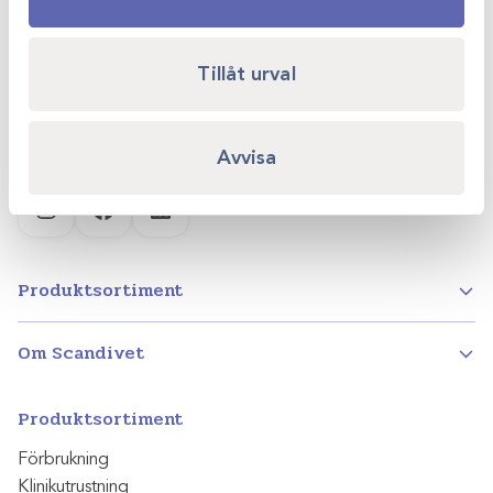
Kvartsgatan 6B
749 40 Enköping
Tillåt urval
info@scandivet.se
0171 – 857 70
Avvisa
Instagram
Facebook
LinkedIn
Produktsortiment
Om Scandivet
Produktsortiment
Förbrukning
Klinikutrustning