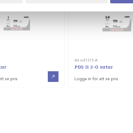
Art.nr
21215-A
tur
PDS II 2-0 sutur
Visa produkt
tt se pris
Logga in för att se pris