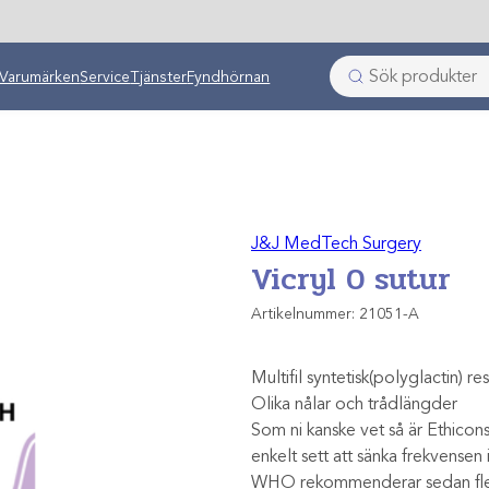
ken
Varumärken
Service
Tjänster
Fyndhörnan
J&J MedTech Surgery
Vicryl 0 sutur
Artikelnummer:
21051-A
Multifil syntetisk(polyglactin) re
Olika nålar och trådlängder
Som ni kanske vet så är Ethicons
enkelt sett att sänka frekvense
WHO rekommenderar sedan flera 