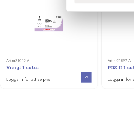
Art.nr
21049-A
Art.nr
21897-A
Vicryl 1 sutur
PDS II 1 su
Visa produkt
Logga in för att se pris
Logga in för a