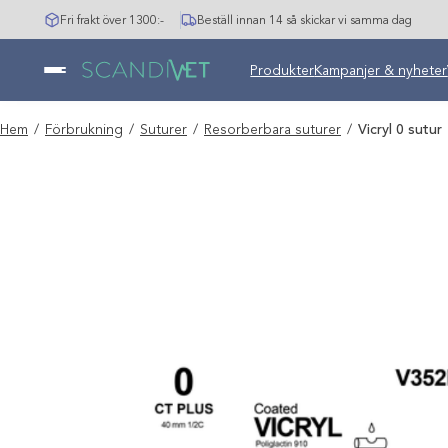
Hoppa
Fri frakt över 1300:-
Beställ innan 14 så skickar vi samma dag
till
innehåll
Undermeny stängd: Varumär
Produkter
Kampanjer & nyheter
Hem
/
Förbrukning
/
Suturer
/
Resorberbara suturer
/
Vicryl 0 sutur