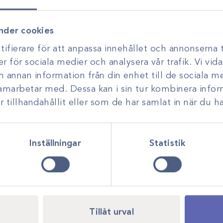
Vi stöttar dig i allt från produkt
H /3dz, CT-1 90cm
utveckling. Genom personlig r
nder cookies
P-1 70cm J467H /3dz,
smarta, hållbara lösningar anp
ohnsons verksamhet
7H /3dz, SH 70cm
ifierare för att anpassa innehållet och annonserna t
om området och
er för sociala medier och analysera vår trafik. Vi vi
ch annan information från din enhet till de sociala 
Vicryl
samarbetar med. Dessa kan i sin tur kombinera inf
0
tillhandahållit eller som de har samlat in när du ha
Inställningar
Statistik
Tillåt urval