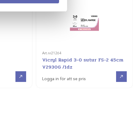
Art.nr
21264
Vicryl Rapid 3-0 sutur FS-2 45cm
V2930G /1dz
Visa produkt
Visa produkt
Logga in för att se pris