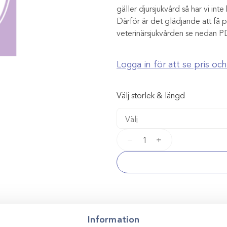
gäller djursjukvård så har vi int
Därför är det glädjande att få 
veterinärsjukvården se nedan 
Logga in för att se pris o
Välj storlek & längd
Vicryl
−
+
0
sutur
mängd
Information
Kontakta oss för p