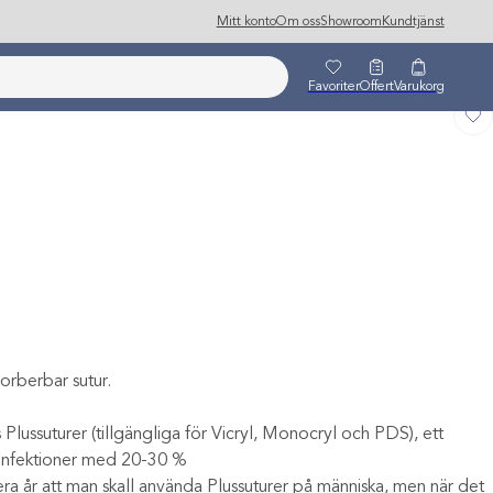
Mitt konto
Om oss
Showroom
Kundtjänst
Favoriter
Offert
Varukorg
sorberbar sutur.
 Plussuturer (tillgängliga för Vicryl, Monocryl och PDS), ett
n infektioner med 20-30 %
år att man skall använda Plussuturer på människa, men när det