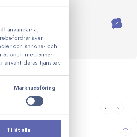
val till klinikens långsiktiga
ådgivning hjälper vi dig skapa
assade efter just er verksamhet.
Kontakta oss
ill användarna,
darebefordrar även
medier och annons- och
ormationen med annan
r använt deras tjänster.
Marknadsföring
Tillåt alla