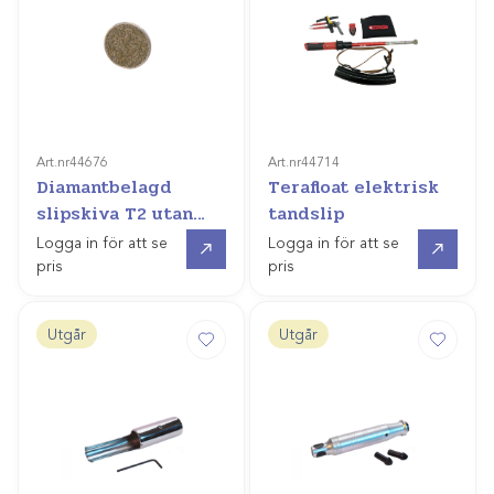
Art.nr
44676
Art.nr
44714
Diamantbelagd
Terafloat elektrisk
slipskiva T2 utan
tandslip
guard
Gå till
Offertpris
Logga in för att se
Logga in för att se
pris
pris
Utgår
Utgår