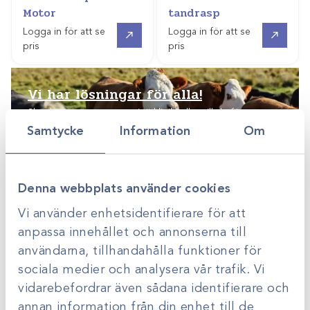
Motor
tandrasp
Gå till
Gå till
Logga in för att se
Logga in för att se
pris
pris
Vi har lösningar för
alla!
Ska du starta en ny veterinärklinik, eller vill du förnya en
befintlig? Scandivet hjälper dig med rådgivning,
Samtycke
Information
Om
planering och förslag på lösningar anpassade efter just
dina behov.
Denna webbplats använder cookies
Vi använder enhetsidentifierare för att
anpassa innehållet och annonserna till
användarna, tillhandahålla funktioner för
sociala medier och analysera vår trafik. Vi
vidarebefordrar även sådana identifierare och
annan information från din enhet till de