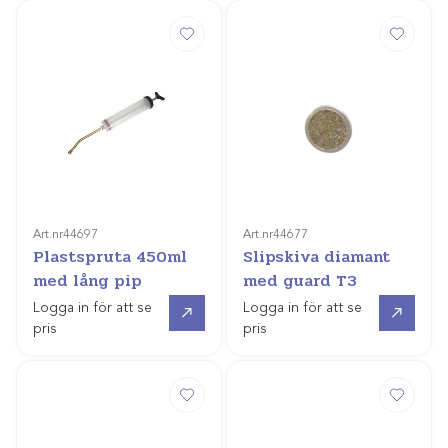
Art.nr
44697
Art.nr
44677
Plastspruta 450ml
Slipskiva diamant
med lång pip
med guard T3
Gå till
Gå till
Logga in för att se
Logga in för att se
pris
pris