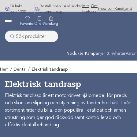
Hoppa
Mitt
Om
Fri frakt
Beställ innan 14 så skickar
Showroom
Kundtjänst
till
konto
oss
över 1300:-
vi samma dag
innehåll
Favoriter
Offert
Varukorg
Produkter
Kampanjer & nyheter
Varum
Hem
/
Dental
/
Elektrisk tandrasp
Elektrisk tandrasp
Elektrisk tandrasp är ett motordrivet hjälpmedel för precis
och skonsam slipning och utjämning av tänder hos häst. I vårt
sortiment hittar du bl.a. den populära Terafloat och annan
utrustning som ger god räckvidd samt kontrollerad och
effektiv dentalbehandling.