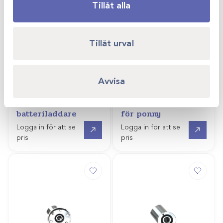
Tillåt alla
Tillåt urval
Avvisa
Art.nr
44714-1
Art.nr
44671
Terafloat
Terafloat LED skaft
batteriladdare
för ponny
Gå till
Offertpris
Logga in för att se
Logga in för att se
pris
pris