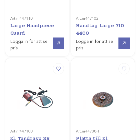
Art.nr
447110
Art.nr
447102
Large Handpiece
Handtag Large 710
Guard
4400
Gå till
Gå till
Logga in för att se
Logga in för att se
pris
pris
Art.nr
447100
Art.nr
44708-1
El. Tandrasp SR
Platta till El.