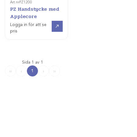
Art.nr
PZ1200
PZ Handstycke med
Applecore
Offertpris
Logga in för att se
pris
Sida 1 av 1
1
‹‹
‹
›
››