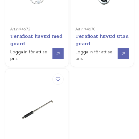
Art.nr
44672
Art.nr
44670
Terafloat huvud med
Terafloat huvud utan
guard
guard
Gå till
Gå till
Logga in för att se
Logga in för att se
pris
pris