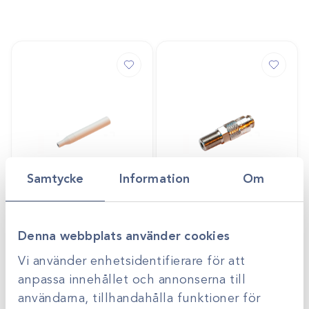
Samtycke
Information
Om
Art.nr
44760-6
Skyddshylsa t
Art.nr
44760-4
Amdent
Snabbkoppling hona
Denna webbplats använder cookies
Gå till
Gå till
Logga in för att se
Logga in för att se
Vi använder enhetsidentifierare för att
pris
pris
anpassa innehållet och annonserna till
användarna, tillhandahålla funktioner för