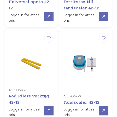
Universal spets 42-
Ferritstav till
12
tandscaler 42-12
Gå till
Gå till
Logga in för att se
Logga in för att se
pris
pris
Art.nr
O6882
Rod Pliers verktyg
Art.nr
O6979
42-12
Tandscaler 42-12
Gå till
Offertpris
Logga in för att se
Logga in för att se
pris
pris