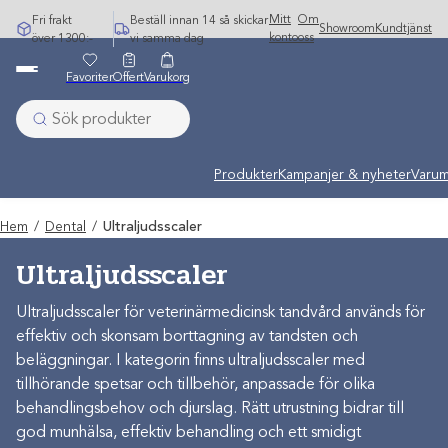
Hoppa
Mitt
Om
Fri frakt
Beställ innan 14 så skickar
Showroom
Kundtjänst
till
konto
oss
över 1300:-
vi samma dag
innehåll
Favoriter
Offert
Varukorg
Produkter
Kampanjer & nyheter
Varum
Hem
/
Dental
/
Ultraljudsscaler
Ultraljudsscaler
Ultraljudsscaler för veterinärmedicinsk tandvård används för
effektiv och skonsam borttagning av tandsten och
beläggningar. I kategorin finns ultraljudsscaler med
tillhörande spetsar och tillbehör, anpassade för olika
behandlingsbehov och djurslag. Rätt utrustning bidrar till
god munhälsa, effektiv behandling och ett smidigt