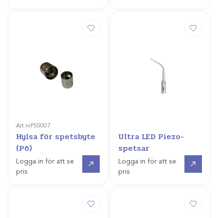
Art.nr
PS0007
Hylsa för spetsbyte
Ultra LED Piezo-
(P6)
spetsar
Gå till
Gå till
Logga in för att se
Logga in för att se
pris
pris