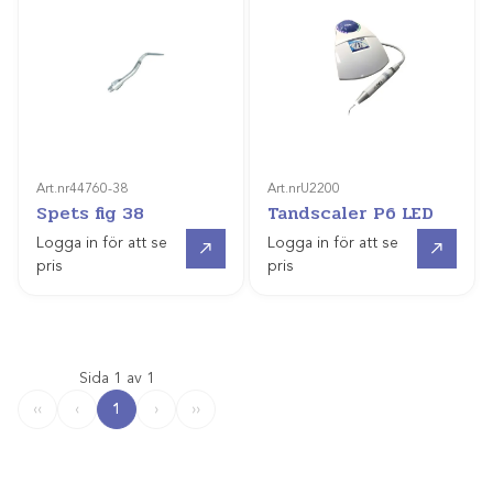
Art.nr
44760-38
Art.nr
U2200
Spets fig 38
Tandscaler P6 LED
Gå till
Gå till
Logga in för att se
Logga in för att se
pris
pris
Sida 1 av 1
1
‹‹
‹
›
››