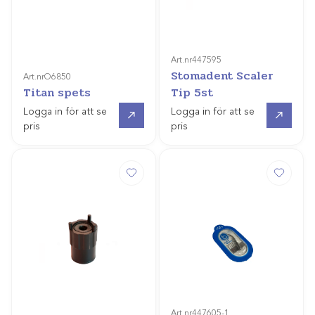
Art.nr
447595
Stomadent Scaler
Art.nr
O6850
Titan spets
Tip 5st
Gå till
Gå till
Logga in för att se
Logga in för att se
pris
pris
Art.nr
447605-1