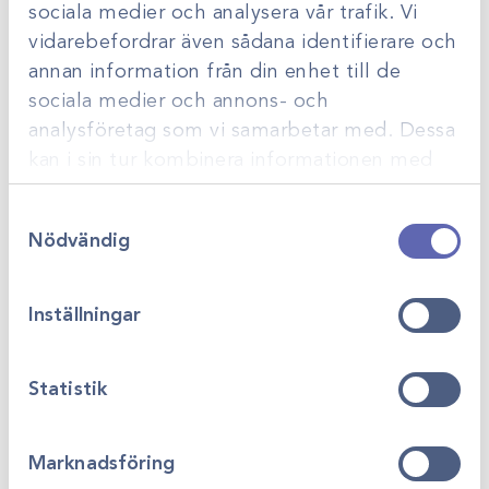
sociala medier och analysera vår trafik. Vi
vidarebefordrar även sådana identifierare och
annan information från din enhet till de
sociala medier och annons- och
analysföretag som vi samarbetar med. Dessa
kan i sin tur kombinera informationen med
annan information som du har tillhandahållit
Samtyckesval
eller som de har samlat in när du har använt
Art.nr
44760-3
Art.nr
44760-39
Nödvändig
deras tjänster.
Snabbkoppling hane
Spets fig 39
Gå till
Gå till
Logga in för att se
Logga in för att se
pris
pris
Inställningar
Statistik
Marknadsföring