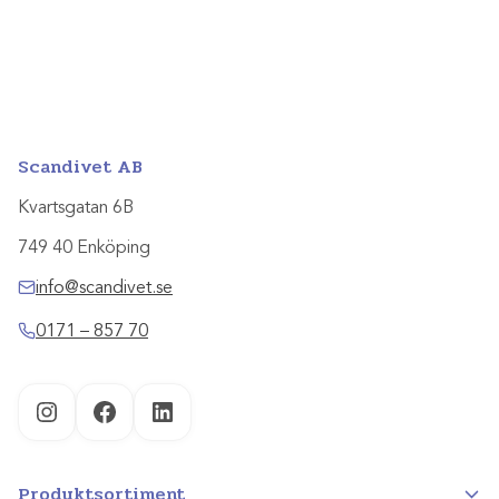
Scandivet AB
Kvartsgatan 6B
749 40 Enköping
info@scandivet.se
0171 – 857 70
Instagram
Facebook
LinkedIn
Produktsortiment