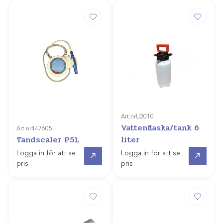
Art.nr
U2010
Vattenflaska/tank 6
Art.nr
447605
Tandscaler P5L
liter
Gå till
Gå till
Logga in för att se
Logga in för att se
pris
pris