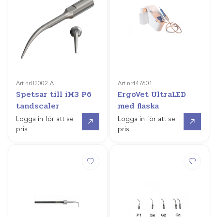
Art.nr
U2002-A
Art.nr
447601
Spetsar till iM3 P6
ErgoVet UltraLED
tandscaler
med flaska
Gå till
Offertpris
Logga in för att se
Logga in för att se
pris
pris