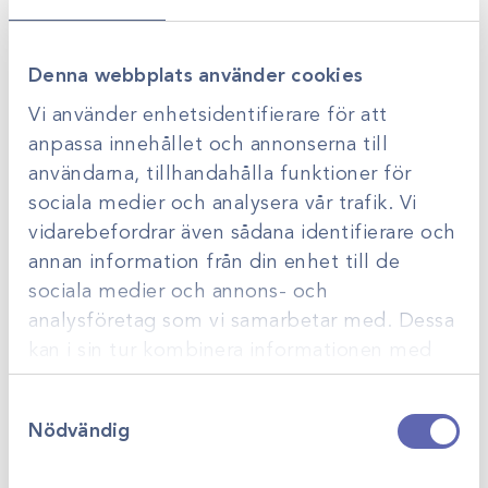
Denna webbplats använder cookies
Vi använder enhetsidentifierare för att
anpassa innehållet och annonserna till
användarna, tillhandahålla funktioner för
Art.nr
5129
Art.nr
42082
sociala medier och analysera vår trafik. Vi
Elavhornare 210W
Trådsåg 12m
vidarebefordrar även sådana identifierare och
Gå till
Gå till
Logga in för att se
Logga in för att se
annan information från din enhet till de
pris
pris
sociala medier och annons- och
analysföretag som vi samarbetar med. Dessa
kan i sin tur kombinera informationen med
annan information som du har tillhandahållit
Samtyckesval
eller som de har samlat in när du har använt
Nödvändig
deras tjänster.