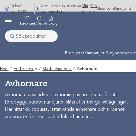
Hoppa
Mitt
Om
Fri frakt
Beställ innan 14 så skickar
Showroom
Kundtjänst
till
konto
oss
över 1300:-
vi samma dag
innehåll
Favoriter
Offert
Varukorg
Produkter
Kampanjer & nyheter
Varum
Hem
/
Förbrukning
/
Skötselmaterial
/
Avhornare
Avhornare
Avhornare används vid avhorning av nötkreatur för att
förebygga skador när djuren slåss eller trängs i inhägningar.
Här hittar du robusta, lättanvända avhornare och tillbehör
anpassade för säker och effektiv hantering.