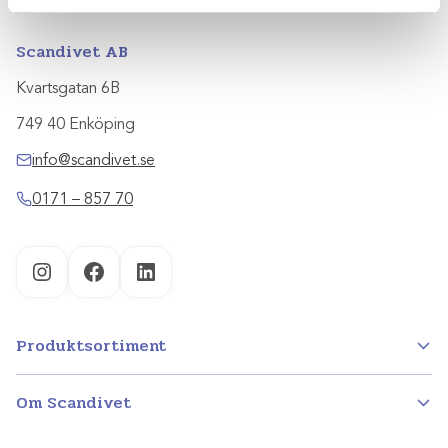
Scandivet AB
Kvartsgatan 6B
749 40 Enköping
info@scandivet.se
0171 – 857 70
Instagram
Facebook
LinkedIn
Produktsortiment
Om Scandivet