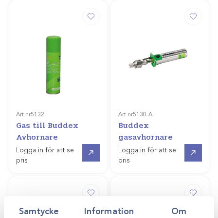
Art.nr
5132
Art.nr
5130-A
Gas till Buddex
Buddex
Avhornare
gasavhornare
Gå till
Gå till
Logga in för att se
Logga in för att se
pris
pris
Samtycke
Information
Om