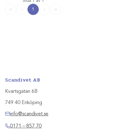
Sida 1 av 1
1
‹‹
‹
›
››
Scandivet AB
Kvartsgatan 6B
749 40 Enköping
info@scandivet.se
0171 – 857 70