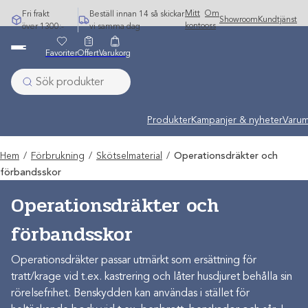
Hoppa
Mitt
Om
Fri frakt
Beställ innan 14 så skickar
Showroom
Kundtjänst
till
konto
oss
över 1300:-
vi samma dag
innehåll
Favoriter
Offert
Varukorg
Produkter
Kampanjer & nyheter
Varum
Hem
/
Förbrukning
/
Skötselmaterial
/
Operationsdräkter och
förbandsskor
Operationsdräkter och
förbandsskor
Operationsdräkter passar utmärkt som ersättning för
tratt/krage vid t.ex. kastrering och låter husdjuret behålla sin
rörelsefrihet. Benskydden kan användas i stället för