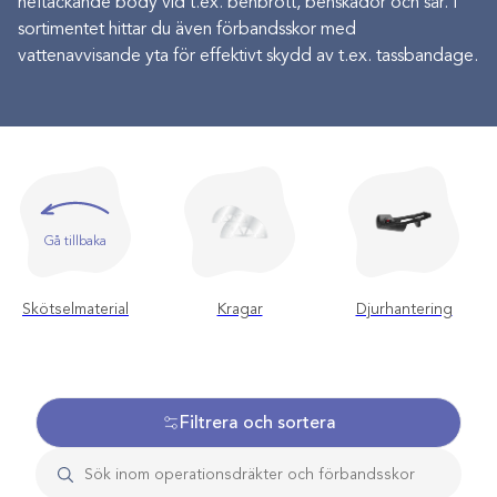
heltäckande body vid t.ex. benbrott, benskador och sår. I
sortimentet hittar du även förbandsskor med
vattenavvisande yta för effektivt skydd av t.ex. tassbandage.
Gå tillbaka
Skötselmaterial
Kragar
Djurhantering
Filtrera och sortera