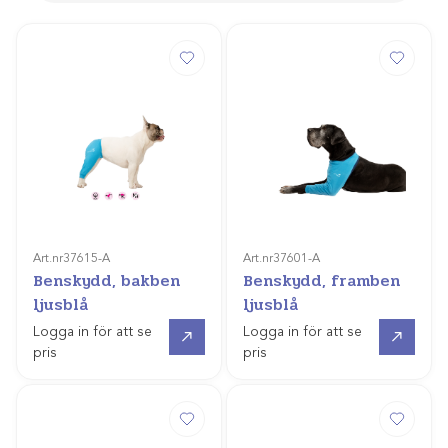
Art.nr
37615-A
Art.nr
37601-A
Benskydd, bakben
Benskydd, framben
ljusblå
ljusblå
Gå till
Gå till
Logga in för att se
Logga in för att se
pris
pris