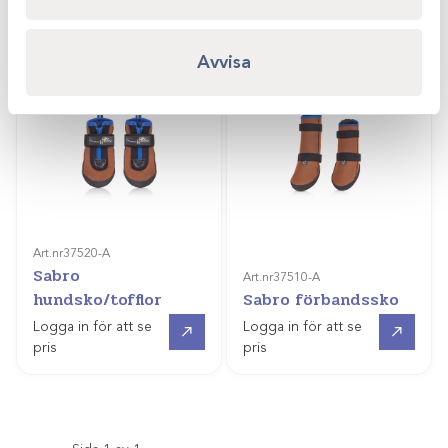
Avvisa
Art.nr
37520-A
Sabro
Art.nr
37510-A
hundsko/tofflor
Sabro förbandssko
Gå till
Gå till
Logga in för att se
Logga in för att se
pris
pris