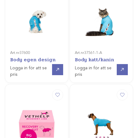
Art.nr
37600
Art.nr
37561-1-A
Body egen design
Body katt/kanin
Gå till
Gå till
Logga in för att se
Logga in för att se
pris
pris