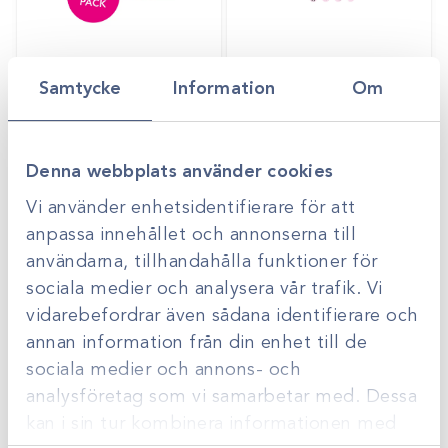
Art.nr
37598
Samtycke
Information
Om
Body startkit -
Operationsdräkt för
Body hane
hund, katt & kanin –
Gå till
Gå till
Logga in för att se
Logga in för att se
Big Pack
pris
pris
Denna webbplats använder cookies
Vi använder enhetsidentifierare för att
anpassa innehållet och annonserna till
användarna, tillhandahålla funktioner för
sociala medier och analysera vår trafik. Vi
vidarebefordrar även sådana identifierare och
annan information från din enhet till de
sociala medier och annons- och
analysföretag som vi samarbetar med. Dessa
kan i sin tur kombinera informationen med
Art.nr
37561-A
Art.nr
37470-A