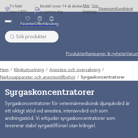
Hoppa
Mitt
Om
Fri frakt
Beställ innan 14 så skickar
Showroom
Kundtjänst
till
konto
oss
över 1300:-
vi samma dag
innehåll
Favoriter
Offert
Varukorg
Produkter
Kampanjer & nyheter
Varum
Hem
/
Klinikutrustning
/
Anestesi och övervakning
/
Narkosapparater och anestesitillbehör
/
Syrgaskoncentratorer
Syrgaskoncentratorer
Syrgaskoncentratorer för veterinärmedicinsk djursjukvård är
ett viktigt stöd vid anestesi, intensivvård och som
andningsstöd. Vi erbjuder syrgaskoncentratorer som
levererar stabil syrgastillförsel utan krångel.