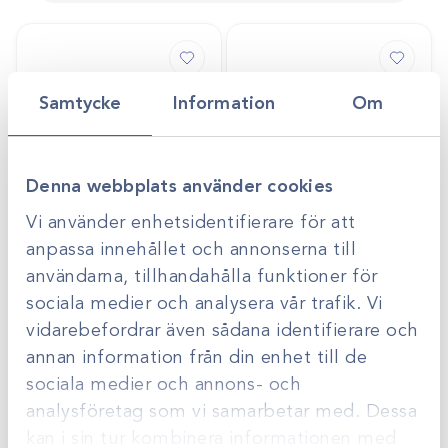
Samtycke
Information
Om
Denna webbplats använder cookies
Vi använder enhetsidentifierare för att
anpassa innehållet och annonserna till
användarna, tillhandahålla funktioner för
Art.nr
201721-A
sociala medier och analysera vår trafik. Vi
Fuktflaska
Art.nr
417898
Oxygenbefuktare
Syrgasgenerator 10L
vidarebefordrar även sådana identifierare och
Gå till
Gå till
annan information från din enhet till de
Logga in för att se
Logga in för att se
pris
pris
sociala medier och annons- och
analysföretag som vi samarbetar med. Dessa
kan i sin tur kombinera informationen med