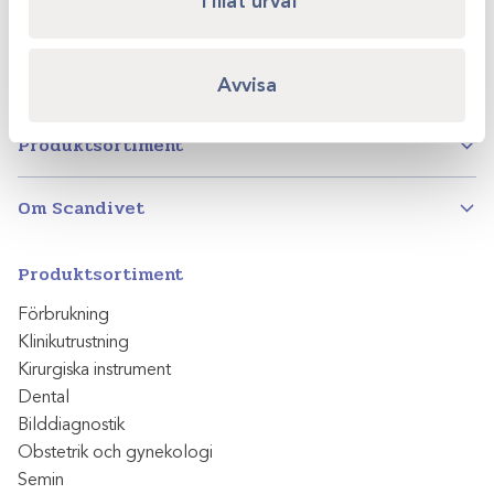
Tillåt urval
Instagram
Facebook
LinkedIn
Avvisa
Produktsortiment
Om Scandivet
Produktsortiment
Förbrukning
Klinikutrustning
Kirurgiska instrument
Dental
Bilddiagnostik
Obstetrik och gynekologi
Semin