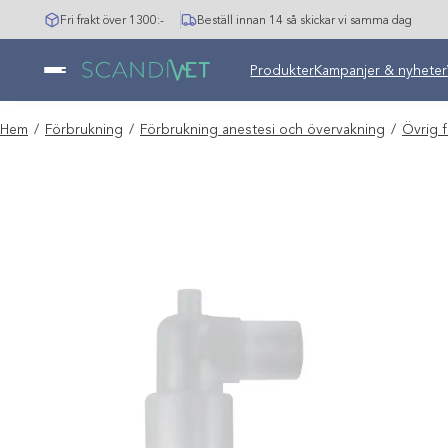
Hoppa
Fri frakt över 1300:-
Beställ innan 14 så skickar vi samma dag
till
innehåll
Undermeny stängd: Varumär
Produkter
Kampanjer & nyheter
Hem
/
Förbrukning
/
Förbrukning anestesi och övervakning
/
Övrig 