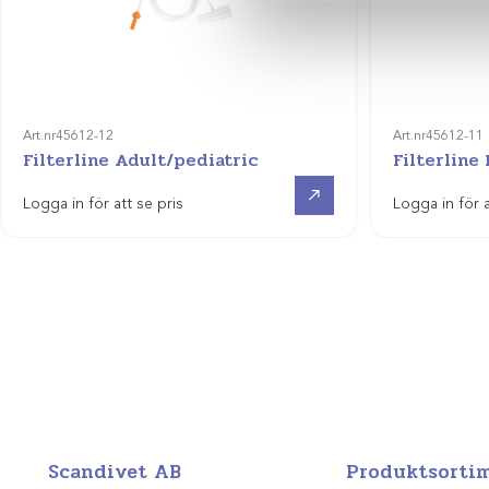
Art.nr
45612-12
Art.nr
45612-11
Filterline Adult/pediatric
Filterline
Visa produkt
Logga in för att se pris
Logga in för a
Scandivet AB
Produktsorti