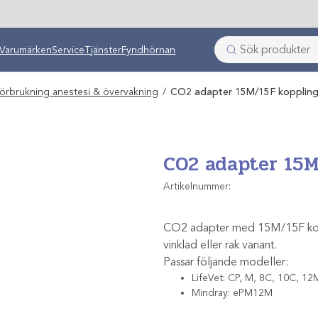
ken
Varumärken
Service
Tjänster
Fyndhörnan
förbrukning anestesi & övervakning
/
CO2 adapter 15M/15F kopplin
CO2 adapter 15M
Artikelnummer:
CO2 adapter med 15M/15F koppli
vinklad eller rak variant.
Passar följande modeller:
LifeVet: CP, M, 8C, 10C, 12
Mindray: ePM12M