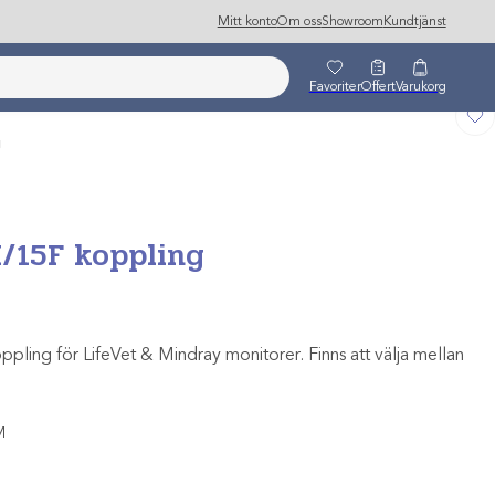
Mitt konto
Om oss
Showroom
Kundtjänst
Favoriter
Offert
Varukorg
g
/15F koppling
ng för LifeVet & Mindray monitorer. Finns att välja mellan
M