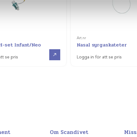
Art.nr
 H-set Infant/Neo
Nasal syrgaskateter
Visa produkt
tt se pris
Logga in för att se pris
ment
Om Scandivet
Miss