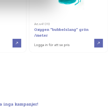
Art.nr
41310
Oxygen ”bubbelslang” grön
/meter
Visa produkt
Visa produkt
Logga in för att se pris
a inga kampanjer!