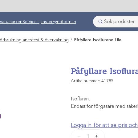
ken
Varumärken
Service
Tjänster
Fyndhörnan
förbrukning anestesi & övervakning
/
Påfyllare Isoflurane Lila
Påfyllare Isoflur
Artikelnummer:
41785
Isofluran.
Endast för förgasare med säker
Logga in för att se pris o
Påfyllare
−
+