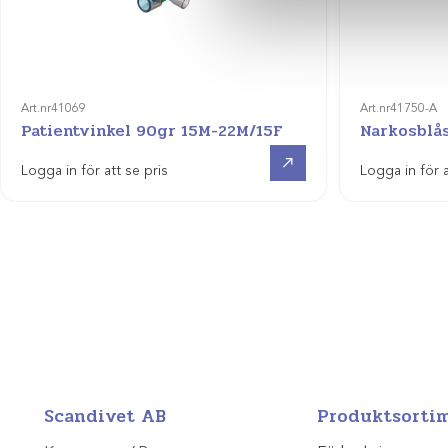
Art.nr
41069
Art.nr
41750-A
Patientvinkel 90gr 15M-22M/15F
Narkosblås
Visa produkt
Logga in för att se pris
Logga in för a
Scandivet AB
Produktsorti