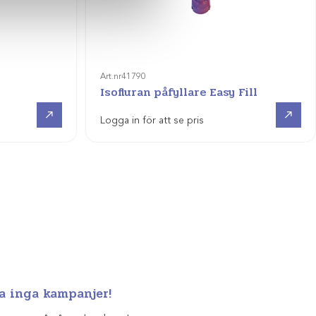
Art.nr
41790
Isofluran påfyllare Easy Fill
Visa produkt
Visa produkt
Logga in för att se pris
a inga kampanjer!