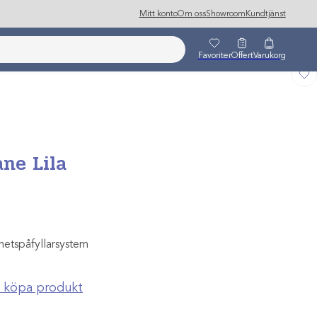
Mitt konto
Om oss
Showroom
Kundtjänst
Favoriter
Offert
Varukorg
ane Lila
hetspåfyllarsystem
ch köpa produkt