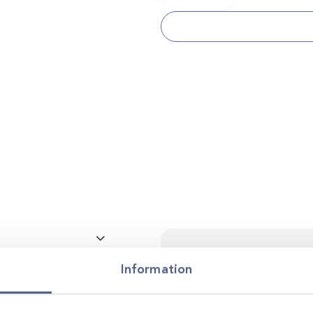
Isoflurane
Lila
mängd
Kontakta oss för p
Påfyllare till förgasare
Information
Vi stöttar dig i allt från produkt
utveckling. Genom personlig r
smarta, hållbara lösningar anp