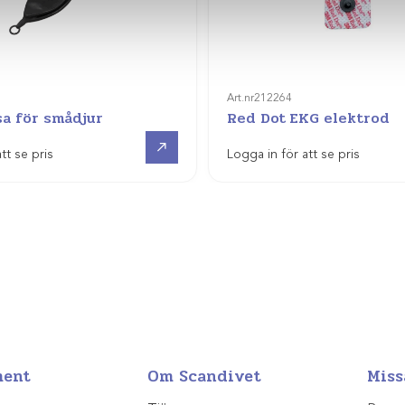
Art.nr
212264
a för smådjur
Red Dot EKG elektrod
Visa produkt
tt se pris
Logga in för att se pris
ment
Om Scandivet
Miss