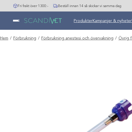
Hoppa
Fri frakt över 1300:-
Beställ innan 14 så skickar vi samma dag
till
innehåll
Undermeny stängd: Varumär
Produkter
Kampanjer & nyheter
Hem
/
Förbrukning
/
Förbrukning anestesi och övervakning
/
Övrig 