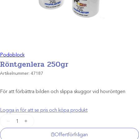
Podoblock
Röntgenlera 250gr
Artikelnummer:
47187
För att förbättra bilden och slippa skuggor vid hovröntgen
Logga in för att se pris och köpa produkt
Röntgenlera
−
+
250gr
mängd
Offertförfrågan