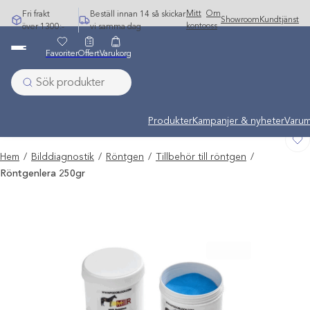
Hoppa
Mitt
Om
Fri frakt
Beställ innan 14 så skickar
Showroom
Kundtjänst
till
konto
oss
över 1300:-
vi samma dag
innehåll
Favoriter
Offert
Varukorg
Undermeny stängd: Varumärken
Produkter
Kampanjer & nyheter
Varum
Hem
/
Bilddiagnostik
/
Röntgen
/
Tillbehör till röntgen
/
Röntgenlera 250gr