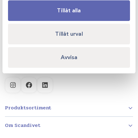
Tillåt alla
Scandivet AB
Kvartsgatan 6B
Tillåt urval
749 40 Enköping
info@scandivet.se
Avvisa
0171 – 857 70
Instagram
Facebook
LinkedIn
Produktsortiment
Om Scandivet