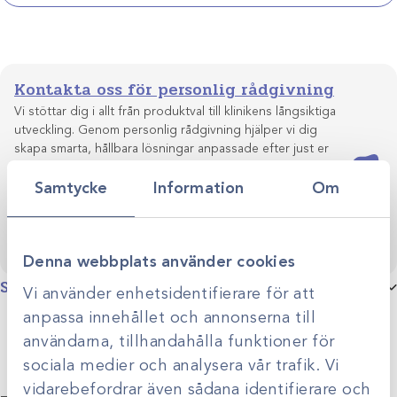
Kontakta oss för personlig rådgivning
Vi stöttar dig i allt från produktval till klinikens långsiktiga
utveckling. Genom personlig rådgivning hjälper vi dig
skapa smarta, hållbara lösningar anpassade efter just er
Kontakta oss
verksamhet.
Samtycke
Information
Om
Denna webbplats använder cookies
Specifikationer
Vi använder enhetsidentifierare för att
anpassa innehållet och annonserna till
Produktgrupp
Röntgenhjälpmedel
användarna, tillhandahålla funktioner för
sociala medier och analysera vår trafik. Vi
vidarebefordrar även sådana identifierare och