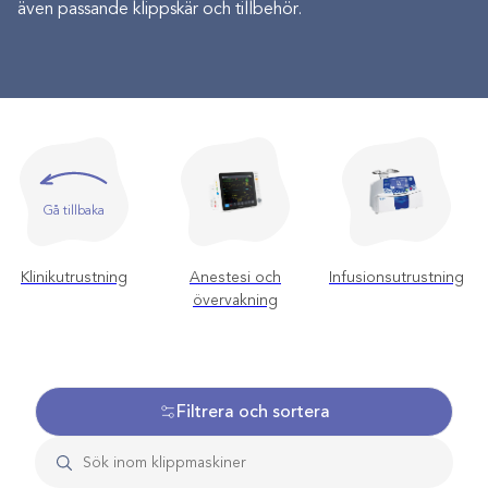
även passande klippskär och tillbehör.
Gå tillbaka
Klinikutrustning
Anestesi och
Infusionsutrustning
övervakning
Filtrera och sortera