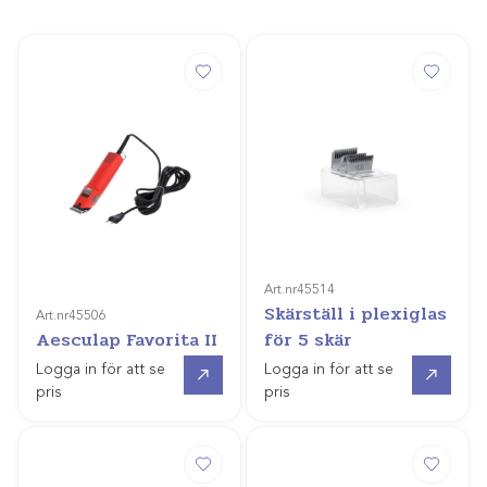
Art.nr
45514
Skärställ i plexiglas
Art.nr
45506
Aesculap Favorita II
för 5 skär
Gå till
Gå till
Logga in för att se
Logga in för att se
pris
pris