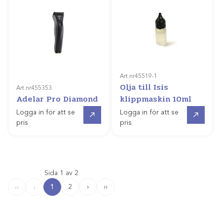
Art.nr
45519-1
Olja till Isis
Art.nr
455353
Adelar Pro Diamond
klippmaskin 10ml
Gå till
Gå till
Logga in för att se
Logga in för att se
pris
pris
Sida 1 av 2
1
2
›
››
‹‹
‹