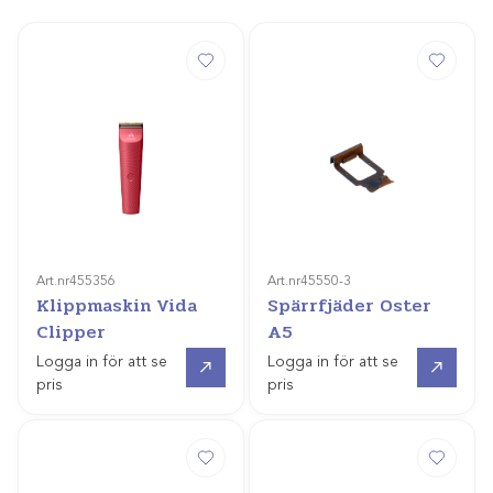
Art.nr
455356
Art.nr
45550-3
Klippmaskin Vida
Spärrfjäder Oster
Clipper
A5
Gå till
Gå till
Logga in för att se
Logga in för att se
pris
pris