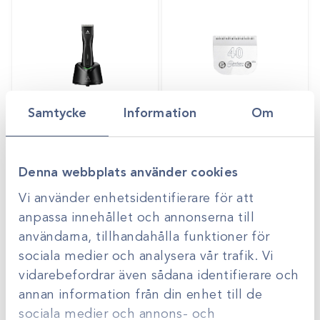
Samtycke
Information
Om
Art.nr
455346
Art.nr
45501-skär
Pulse ZR II
Oster skär
Gå till
Gå till
Logga in för att se
Logga in för att se
Denna webbplats använder cookies
pris
pris
Vi använder enhetsidentifierare för att
anpassa innehållet och annonserna till
användarna, tillhandahålla funktioner för
sociala medier och analysera vår trafik. Vi
vidarebefordrar även sådana identifierare och
annan information från din enhet till de
sociala medier och annons- och