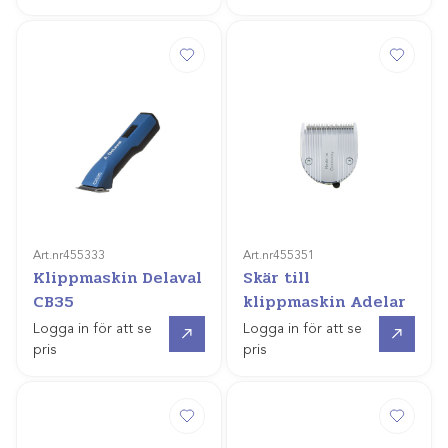
Art.nr
455333
Art.nr
455351
Klippmaskin Delaval
Skär till
CB35
klippmaskin Adelar
Gå till
Gå till
Logga in för att se
Logga in för att se
pris
pris