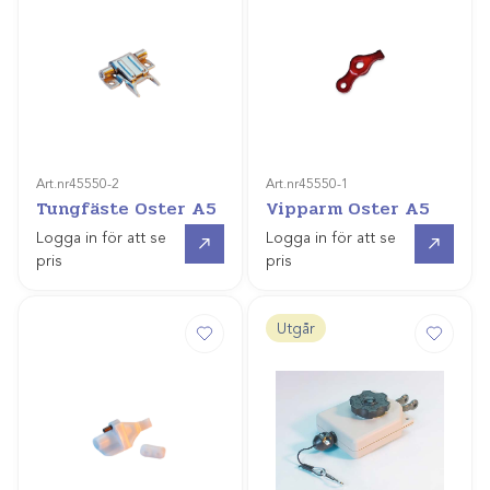
Art.nr
45550-2
Art.nr
45550-1
Tungfäste Oster A5
Vipparm Oster A5
Gå till
Gå till
Logga in för att se
Logga in för att se
pris
pris
Utgår