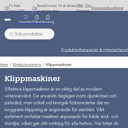
Hoppa
Mitt
Om
Fri frakt
Beställ innan 14 så skickar
Showroom
Kundtjänst
till
konto
oss
över 1300:-
vi samma dag
innehåll
Favoriter
Offert
Varukorg
Produkter
Kampanjer & nyheter
Varum
Hem
/
Klinikutrustning
/
Klippmaskiner
Klippmaskiner
Effektiva klippmaskiner är en viktig del av modern
veterinärvård. De används dagligen inom djurskötsel och
pälsvård, men också vid kirurgisk förberedelse där en
noggrann klippning är avgörande för sterilitet. Vårt
sortiment omfattar maskiner anpassade för både små- och
stordjur, vilket ger rätt verktyg för alla behov. Här hittar du