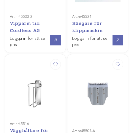
Art.nr
45533-2
Art.nr
45524
Vipparm till
Hängare för
Cordless A5
klippmaskin
Gå till
Gå till
Logga in för att se
Logga in för att se
pris
pris
Art.nr
45516
Vägghållare för
Art.nr
45507-A